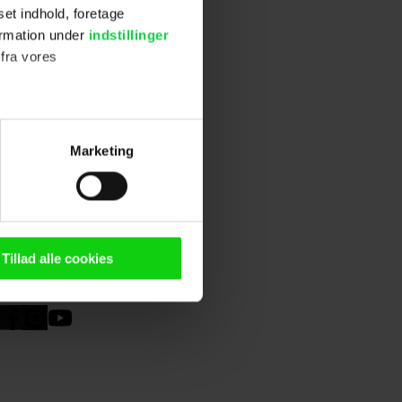
set indhold, foretage
ormation under
indstillinger
 fra vores
ter
Marketing
stillinger.
ting)
ookies
)
n browser til statistik og
g tilgår oplysninger på din
Tillad alle cookies
oldsmåling, lave
persondatapolitik.