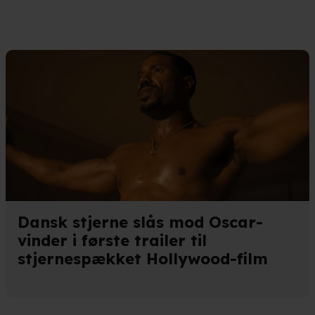
eret på en scanning af dens unikke karakteristika (fingerprinting)
kke tilbage eller ændre indstillinger fra vores "Cookiedeklaratio
kies fra tredjeparter til at optimere dit besøg på vores hjemmesid
stik, huske dine præferencer og til markedsføring.
andler vi kortvarigt din IP-adresse. IP-adressen kan blive delt 
kies og behandling af dine personoplysninger i både vores
privatlivspo
Dansk stjerne slås mod Oscar-
vinder i første trailer til
stjernespækket Hollywood-film