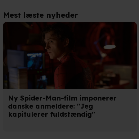
Identificere din enhed bas
Mest læste nyheder
Du kan altid trække dit samty
hele websitet.
Vi bruger egne cookies og coo
funktionalitet, generere stati
Når vi anvender cookies, beh
læse mere om vores brug af coo
Ny Spider-Man-film imponerer
danske anmeldere: "Jeg
kapitulerer fuldstændig"