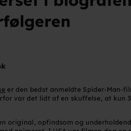
erset i biografe
følgeren
ok
se
er den bedst anmeldte Spider-Man-fi
rfor var det lidt af en skuffelse, at kun
m en original, opfindsom og underholden