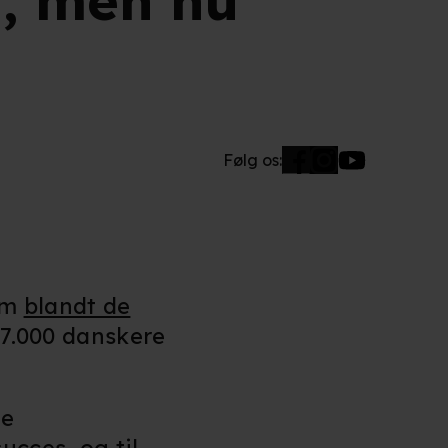
n, men nu
Følg os:
lm
blandt de
 37.000 danskere
de