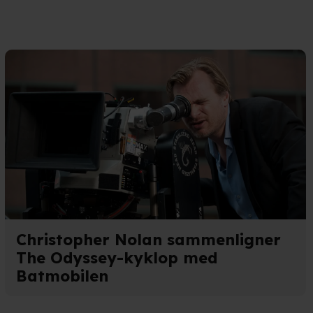
n". Dine valg anvendes på
e. Det gør vi for at sikre
med vores partnere.
Du kan
litik
og
cookiepolitik
.
Christopher Nolan sammenligner
The Odyssey-kyklop med
Batmobilen