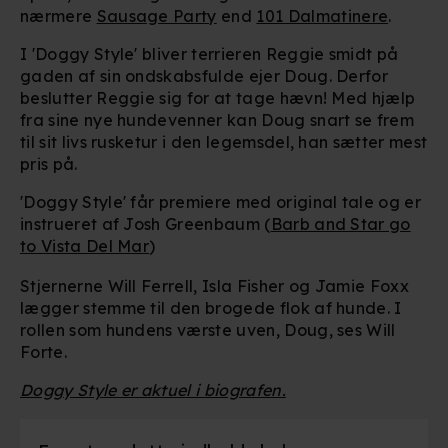
nærmere
Sausage Party
end
101 Dalmatinere
.
I 'Doggy Style' bliver terrieren Reggie smidt på
gaden af sin ondskabsfulde ejer Doug. Derfor
beslutter Reggie sig for at tage hævn! Med hjælp
fra sine nye hundevenner kan Doug snart se frem
til sit livs rusketur i den legemsdel, han sætter mest
pris på.
'Doggy Style' får premiere med original tale og er
instrueret af Josh Greenbaum (
Barb and Star go
to Vista Del Mar
)
Stjernerne Will Ferrell, Isla Fisher og Jamie Foxx
lægger stemme til den brogede flok af hunde. I
rollen som hundens værste uven, Doug, ses Will
Forte.
Doggy Style er aktuel i biografen.