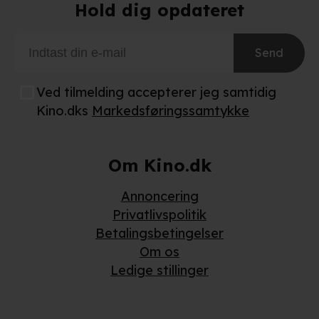
Hold dig opdateret
Når vi anvender cookies, behandler vi kortvarigt din IP-
adresse. IP-adressen kan blive delt med vores
partnere.
Du kan læse mere om vores brug af cookies og
Send
behandling af dine personoplysninger i både vores
privatlivspolitik
og
cookiepolitik
.
Ved tilmelding accepterer jeg samtidig
Kino.dks
Markedsføringssamtykke
Om Kino.dk
Annoncering
Privatlivspolitik
Betalingsbetingelser
Om os
Ledige stillinger