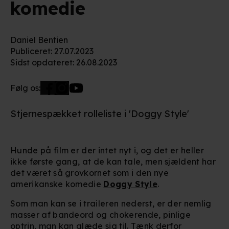
komedie
Daniel Bentien
Publiceret
:
27.07.2023
Sidst opdateret
:
26.08.2023
Følg os:
Stjernespækket rolleliste i 'Doggy Style'
Hunde på film er der intet nyt i, og det er heller
ikke første gang, at de kan tale, men sjældent har
det været så grovkornet som i den nye
amerikanske komedie
Doggy Style
.
Som man kan se i traileren nederst, er der nemlig
masser af bandeord og chokerende, pinlige
optrin, man kan glæde sig til. Tænk derfor