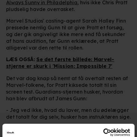
Always Sunny in Philadelphia
, hvis ikke Chris Pratt
pludselig havde overrasket.
Marvel Studios' casting-agent Sarah Halley Finn
pressede nemlig Gunn til at give Pratt et forsøg,
og der gik angiveligt ikke mere end få sekunder
af hans audition, før Gunn erklærede, at Pratt
alligevel var den rette til rollen.
LÆS OGSÅ:
Se det første billede: Marvel-
stjerne er skurk i 'Mission: Impossible 7'
Det var dog knap så nemt at få overtalt resten af
Marvel-folkene, for Pratt kiksede totalt til sin
screen test. Guardians-stjernen husker, hvordan
han blev afbrudt af James Gunn:
- Jeg ved ikke, hvad du laver, men du ødelægger
det totalt for dig selv, husker han instruktøren sige.
- Det her er øjeblikket, lige nu. Du er nødt til at
stoppe med, hvad end du har gang i, og bare