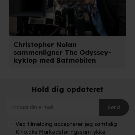
behandling af dine personoplysninger i både vores
privatlivspolitik
og
cookiepolitik
.
Christopher Nolan
sammenligner The Odyssey-
kyklop med Batmobilen
Hold dig opdateret
Send
Ved tilmelding accepterer jeg samtidig
Kino.dks
Markedsføringssamtykke