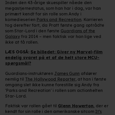
Inden den 43-årige skuespiller nåede den
megastjernestatus, som han har i dag, var han
primært kendt for sin rolle som Andy i
komedieserien
Parks and Recreation
. Karrieren
tog derefter fart, da Pratt første gang optrådte
som Star-Lord i den første
Guardians of the
Galaxy
fra 2014 – men faktisk var han lige ved
ikke at få rollen.
LÆS OGSÅ:
Se billedet: Giver ny Marvel-film
endelig svaret på et af de helt store MCU-
spørgsmål?
Guardians-instruktøren
James Gunn
afslører
nemlig til
The Hollywood Reporter
, at han i første
omgang slet ikke kunne forestille sig Andy fra
'Parks and Recreation' i rollen som actionhelten
Star-Lord.
Faktisk var rollen gået til
Glenn Howerton
, der er
kendt for sin rolle i den amerikanske sitcom
It’s