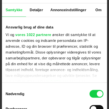
være ægte. Bare vær dig selv.
Samtykke
Detaljer
Annonceindstillinger
Om
Herefter blev Drax-stjernen
Dave Bautista
, som
heller ikke havde fået rollen endnu, kaldt ind, og
de to skuespillere blev bedt om at improvisere. De
Ansvarlig brug af dine data
havde en fantastisk kemi, og som vi selvfølgelig
ved nu, så endte de begge med at få rollerne.
Se
Vi og
vores 1022 partnere
ønsker dit samtykke til at
et klip fra deres screen test sammen herunder.
anvende cookies og indsamle persondata om IP-
adresse, ID og din browser til præferencer, statistik og
Guardians of the Galaxy Vol. 3 er aktuel i biografen
marketingformål. Disse oplysninger videregives til vores
- find dine billetter her.
samarbejdspartnere, der opbevarer og tilgår oplysninger
på din enhed for at vise dig målrettede annoncer, levere
For at se dette indhold skal
tilpasset indhold, foretage annonce- og indholdsmåling,
lave målgruppeundersøgelser og udvikle tjenester. Se
marketingcookies være slået til. Klik her
mere information under
indstillinger
og i vores
for at ændre dine indstillinger.
persondatapolitik. Du kan altid trække dit samtykke
Samtykkevalg
tilbage eller ændre indstillinger fra vores
Nødvendig
"Cookiedeklaration", eller ved at trykke på "Privacy
trigger" ikonet.
Præferencer