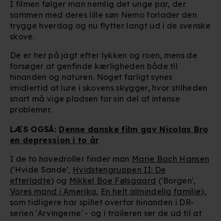
I filmen følger man nemlig det unge par, der
sammen med deres lille søn Nemo forlader den
trygge hverdag og nu flytter langt ud i de svenske
skove.
De er her på jagt efter lykken og roen, mens de
forsøger at genfinde kærligheden både til
hinanden og naturen. Noget farligt synes
imidlertid at lure i skovens skygger, hvor stilheden
snart må vige pladsen for sin del af intense
problemer.
LÆS OGSÅ:
Denne danske film gav Nicolas Bro
en depression i to år
I de to hovedroller finder man
Marie Bach Hansen
('Hvide Sande',
Hvidstengruppen II: De
efterladte
) og
Mikkel Boe Følsgaard
('Borgen',
Vores mand i Amerika
,
En helt almindelig familie
),
som tidligere har spillet overfor hinanden i DR-
serien 'Arvingerne' - og i traileren ser de ud til at