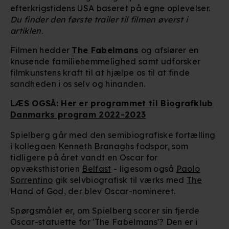
efterkrigstidens USA baseret på egne oplevelser.
Du finder den første trailer til filmen øverst i
artiklen.
Filmen hedder
The Fabelmans
og afslører en
knusende familiehemmelighed samt udforsker
filmkunstens kraft til at hjælpe os til at finde
sandheden i os selv og hinanden.
LÆS OGSÅ:
Her er programmet til Biografklub
Danmarks program 2022-2023
Spielberg går med den semibiografiske fortælling
i kollegaen
Kenneth Branaghs
fodspor, som
tidligere på året vandt en Oscar for
opvæksthistorien
Belfast
- ligesom også
Paolo
Sorrentino
gik selvbiografisk til værks med
The
Hand of God
, der blev Oscar-nomineret.
Spørgsmålet er, om Spielberg scorer sin fjerde
Oscar-statuette for 'The Fabelmans'? Den er i