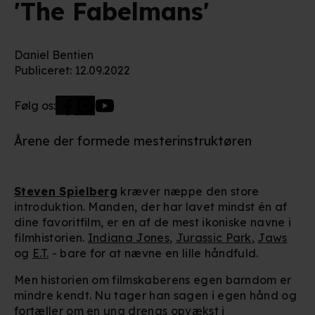
'The Fabelmans'
Daniel Bentien
Publiceret
:
12.09.2022
Følg os:
Årene der formede mesterinstruktøren
Steven Spielberg
kræver næppe den store
introduktion. Manden, der har lavet mindst én af
dine favoritfilm, er en af de mest ikoniske navne i
filmhistorien.
Indiana Jones
,
Jurassic Park
,
Jaws
og
E.T.
- bare for at nævne en lille håndfuld.
Men historien om filmskaberens egen barndom er
mindre kendt. Nu tager han sagen i egen hånd og
fortæller om en ung drengs opvækst i