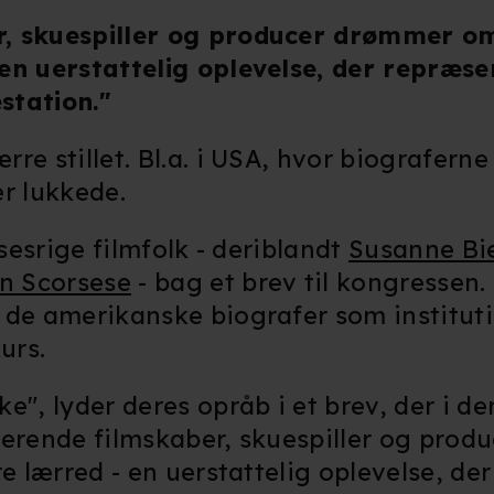
, skuespiller og producer drømmer om
en uerstattelig oplevelse, der repræse
station."
e stillet. Bl.a. i USA, hvor biograferne
r lukkede.
lsesrige filmfolk - deriblandt
Susanne Bi
n Scorsese
- bag et brev til kongressen.
e de amerikanske biografer som institu
urs.
e", lyder deres opråb i et brev, der i d
rerende filmskaber, skuespiller og pro
re lærred - en uerstattelig oplevelse, de