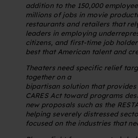
Du kan altid trække dit samty
addition to the 150,000 employee
hele websitet.
millions of jobs in movie product
restaurants and retailers that rel
Vi bruger egne cookies og coo
funktionalitet, generere stati
leaders in employing underreprese
citizens, and first-time job holde
Når vi anvender cookies, beh
best that American talent and crea
læse mere om vores brug af coo
Theaters need specific relief ta
together on a
bipartisan solution that provides 
CARES Act toward programs design
new proposals such as the RESTART
helping severely distressed sect
focused on the industries that n