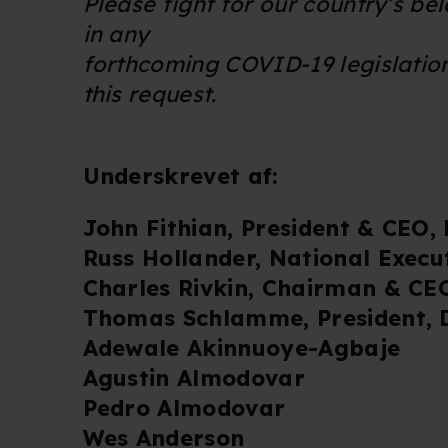
Please fight for our country’s be
in any
forthcoming COVID-19 legislation
this request.
Underskrevet af:
John Fithian, President & CEO,
Russ Hollander, National Execu
Charles Rivkin, Chairman & CE
Thomas Schlamme, President,
Adewale Akinnuoye-Agbaje
Agustin Almodovar
Pedro Almodovar
Wes Anderson