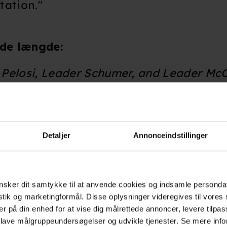
tation."
lde længde:
Pelosi, Leader Schumer, and Leader McC
this challenging time for our country. As
lation, we ask you to prioritize assistanc
ountry’s beloved movie theaters.
Detaljer
Annonceindstillinger
any, many businesses that need relief. M
you to redirect unallocated funds from th
hat have suffered the steepest revenue d
sker dit samtykke til at anvende cookies og indsamle personda
istik og marketingformål. Disse oplysninger videregives til vore
als such as the RESTART Act (S. 3814/H.
er på din enhed for at vise dig målrettede annoncer, levere tilpas
heir circumstances, theaters may not sur
 lave målgruppeundersøgelser og udvikle tjenester. Se mere inf