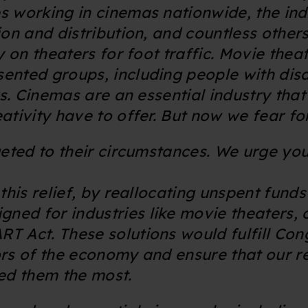
kke tilbage eller ændre indstillinger fra vores "Cookiedeklaratio
s working in cinemas nationwide, the ind
ion and distribution, and countless other
y on theaters for foot traffic. Movie thea
kies fra tredjeparter til at optimere dit besøg på vores hjemmesid
stik, huske dine præferencer og til markedsføring.
nted groups, including people with disab
rs. Cinemas are an essential industry that
andler vi kortvarigt din IP-adresse. IP-adressen kan blive delt 
tivity have to offer. But now we fear for
kies og behandling af dine personoplysninger i både vores
privatlivspo
rgeted to their circumstances. We urge yo
this relief, by reallocating unspent fund
ed for industries like movie theaters, 
 Act. These solutions would fulfill Cong
ors of the economy and ensure that our r
eed them the most.