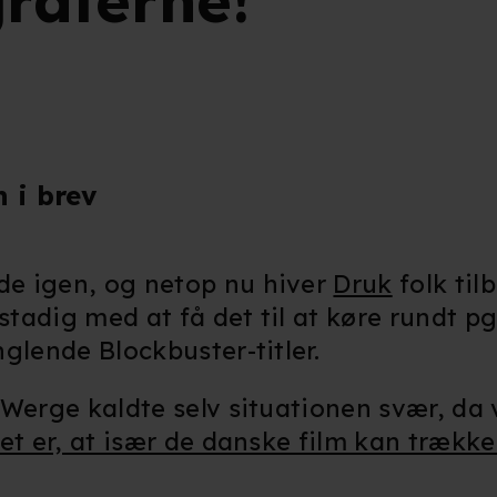
raferne!"
 i brev
e igen, og netop nu hiver
Druk
folk til
tadig med at få det til at køre rundt p
glende Blockbuster-titler.
Werge kaldte selv situationen svær, da 
det er, at især de danske film kan trækk