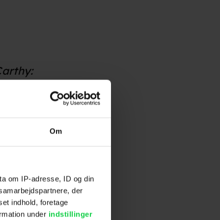
arthy:
 you consider
e for the
Om
ovie theaters
e CARES Act to
rops due to the
ta om IP-adresse, ID og din
s samarbejdspartnere, der
R. 7481).
set indhold, foretage
vive the impact
ormation under
indstillinger