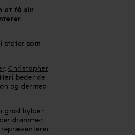
 at få sin
nterer
 i stater som
er
,
Christopher
 Heri beder de
tion og dermed
en grad hylder
ducer drømmer
r repræsenterer