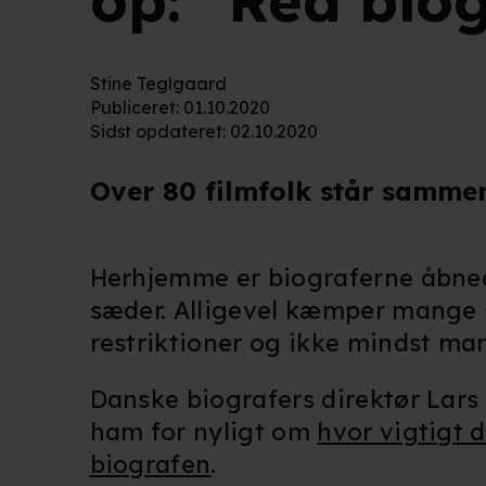
op: "Red biog
Stine Teglgaard
Publiceret
:
01.10.2020
Sidst opdateret
:
02.10.2020
Over 80 filmfolk står sammen
Herhjemme er biograferne åbned
sæder. Alligevel kæmper mange s
restriktioner og ikke mindst man
Danske biografers direktør Lars 
ham for nyligt om
hvor vigtigt 
biografen
.