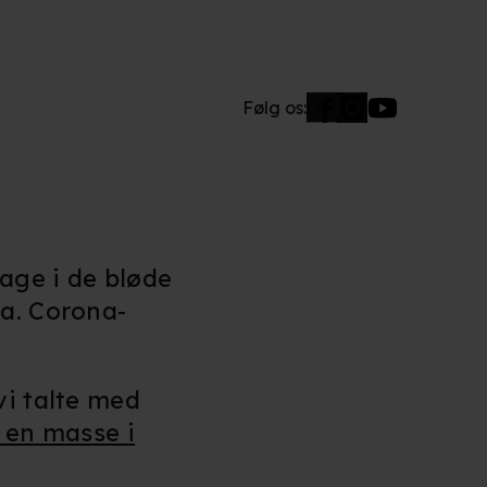
Følg os:
bage i de bløde
ga. Corona-
vi talte med
e en masse i