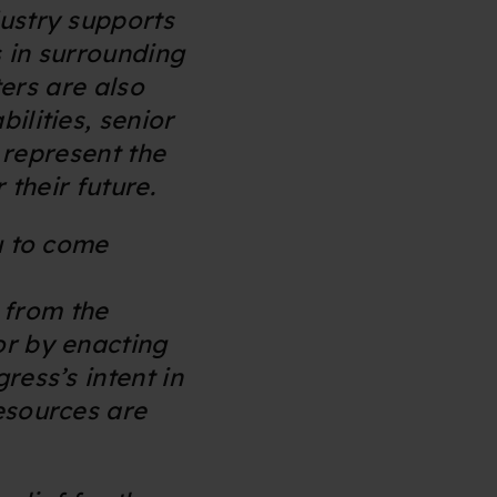
n". Dine valg anvendes på
ustry supports
s in surrounding
ters are also
e. Det gør vi for at sikre
ilities, senior
 represent the
med vores partnere.
Du kan
 their future.
litik
og
cookiepolitik
.
u to come
s from the
or by enacting
ress’s intent in
esources are