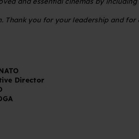
loved and essential cinemas by including 
. Thank you for your leadership and for 
 NATO
tive Director
O
 DGA