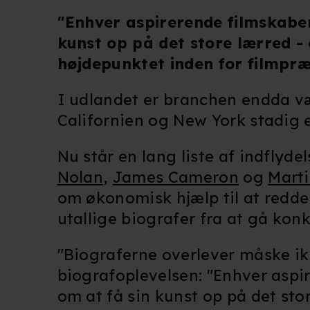
"Enhver aspirerende filmskaber
kunst op på det store lærred - 
højdepunktet inden for filmpræ
I udlandet er branchen endda værr
Californien og New York stadig e
Nu står en lang liste af indflyde
Nolan
,
James Cameron
og
Marti
om økonomisk hjælp til at redd
utallige biografer fra at gå konk
"Biograferne overlever måske ikk
biografoplevelsen: "Enhver aspi
om at få sin kunst op på det sto