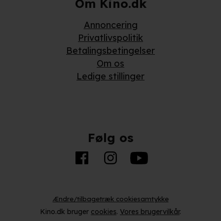
Om Kino.dk
Annoncering
Privatlivspolitik
Betalingsbetingelser
Om os
Ledige stillinger
Følg os
Ændre/tilbagetræk cookiesamtykke
Kino.dk bruger
cookies
.
Vores brugervilkår
.