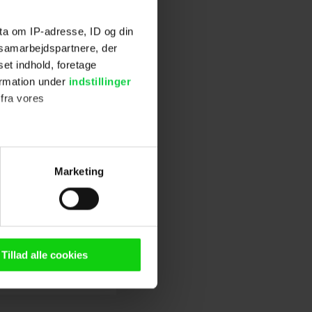
 priser. Én til
 Hofmann
ta om IP-adresse, ID og din
delte med den
s samarbejdspartnere, der
set indhold, foretage
ormation under
indstillinger
 fra vores
vejen til
du kan se den
ter
Marketing
ting)
n browser til statistik og
g tilgår oplysninger på din
Tillad alle cookies
stillinger.
oldsmåling, lave
persondatapolitik.