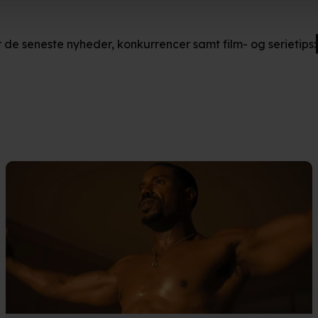
så gerne:
ger om din placering, der kan være nøjagtig inden for få meter
r de seneste nyheder, konkurrencer samt film- og serietips:
eret på en scanning af dens unikke karakteristika (fingerprinting)
kke tilbage eller ændre indstillinger fra vores "Cookiedeklaratio
kies fra tredjeparter til at optimere dit besøg på vores hjemmesid
stik, huske dine præferencer og til markedsføring.
andler vi kortvarigt din IP-adresse. IP-adressen kan blive delt 
kies og behandling af dine personoplysninger i både vores
privatlivspo