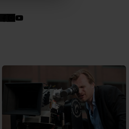
n". Dine valg anvendes på
e. Det gør vi for at sikre
med vores partnere.
Du kan
litik
og
cookiepolitik
.