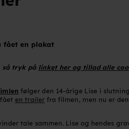
her
 fået en plakat
, så tryk på
linket her og tillad alle co
himlen
følger den 14-årige Lise i slutnin
 fået
en trailer
fra filmen, men nu er den
kvinder tale sammen. Lise og hendes gra