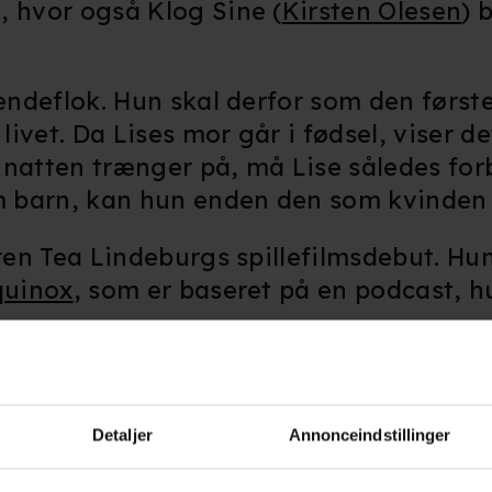
, hvor også Klog Sine (
Kirsten Olesen
) 
endeflok. Hun skal derfor som den første 
livet. Da Lises mor går i fødsel, viser d
Da natten trænger på, må Lise således for
 barn, kan hun enden den som kvinden i
øren Tea Lindeburgs spillefilmsdebut.
Hun
quinox
, som er baseret på en podcast, h
e fået masser opmærksom på
er, hvor har været udtaget konkurrencer i
Detaljer
Annonceindstillinger