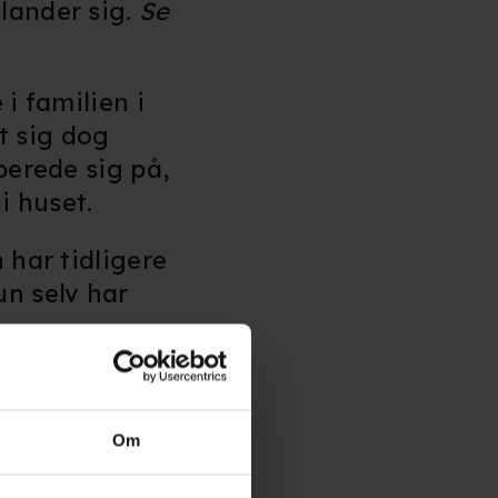
blander sig.
Se
i familien i
et sig dog
berede sig på,
 huset.
 har tidligere
un selv har
 bl.a. Toronto,
Om