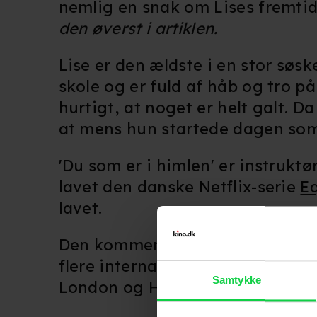
nemlig en snak om Lises fremtid
den øverst i artiklen.
Lise er den ældste i en stor søsk
skole og er fuld af håb og tro på 
hurtigt, at noget er helt galt. 
at mens hun startede dagen som
'Du som er i himlen' er instrukt
lavet den danske Netflix-serie
E
lavet.
Den kommende film har allered
flere internationale filmfestival
Samtykke
London og Hamborg.