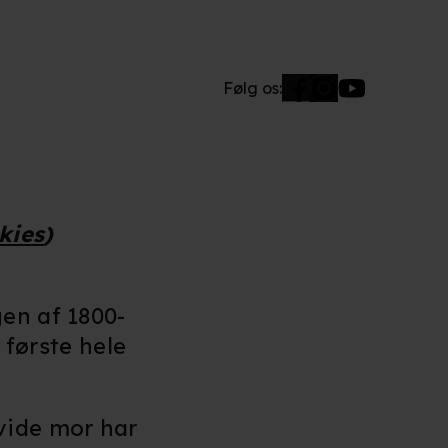
Følg os:
okies
)
gen af 1800-
 første hele
vide mor har