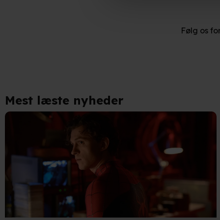
Hvis du tillader det, vil vi og
Indsamle præcise oplysnin
Følg os fo
Identificere din enhed bas
Du kan altid trække dit samty
hele websitet.
Mest læste nyheder
Vi bruger egne cookies og coo
funktionalitet, generere stati
Når vi anvender cookies, beh
læse mere om vores brug af coo