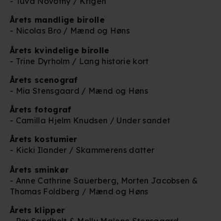
- Tuva Novotny / Krigen
Årets mandlige birolle
- Nicolas Bro / Mænd og Høns
Årets kvindelige birolle
- Trine Dyrholm / Lang historie kort
Årets scenograf
- Mia Stensgaard / Mænd og Høns
Årets fotograf
- Camilla Hjelm Knudsen / Under sandet
Årets kostumier
- Kicki Ilander / Skammerens datter
Årets sminkør
- Anne Cathrine Sauerberg, Morten Jacobsen &
Thomas Foldberg / Mænd og Høns
Årets klipper
- Per Sandholt & Molly Malene Stensgaard