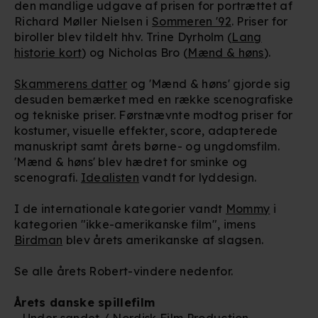
den mandlige udgave af prisen for portrættet af
Richard Møller Nielsen i
Sommeren '92
. Priser for
biroller blev tildelt hhv. Trine Dyrholm (
Lang
historie kort
) og Nicholas Bro (
Mænd & høns
).
Skammerens datter
og 'Mænd & høns' gjorde sig
desuden bemærket med en række scenografiske
og tekniske priser. Førstnævnte modtog priser for
kostumer, visuelle effekter, score, adapterede
manuskript samt årets børne- og ungdomsfilm.
'Mænd & høns' blev hædret for sminke og
scenografi.
Idealisten
vandt for lyddesign.
I de internationale kategorier vandt
Mommy
i
kategorien "ikke-amerikanske film", imens
Birdman
blev årets amerikanske af slagsen.
Se alle årets Robert-vindere nedenfor.
Årets danske spillefilm
- Under sandet / Nordisk Film Production,