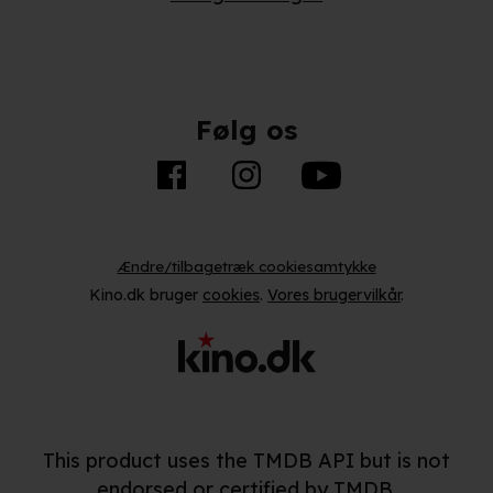
Følg os
Ændre/tilbagetræk cookiesamtykke
Kino.dk bruger
cookies
.
Vores brugervilkår
.
This product uses the TMDB API but is not
endorsed or certified by TMDB.