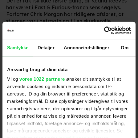
Det er faktisk ikke første gang, at Keanu Reeves
har været i Fast & Furious-franchisens søgelys.
Forfatter Chris Morgan har tidligere afsløret, at
stjernen var i betragtning til en skurkerolle i
spinoff
-filmen
Hobbs & Shaw
med Dwayne
Johnson og Jason Statham.
'Fast & Furious X' kan ses i biografen nu.
Samtykke
Detaljer
Annonceindstillinger
Om
Ansvarlig brug af dine data
Følg os for de seneste nyheder, konkurrencer
Vi og
vores 1022 partnere
ønsker dit samtykke til at
samt film- og serietips:
anvende cookies og indsamle persondata om IP-
adresse, ID og din browser til præferencer, statistik og
marketingformål. Disse oplysninger videregives til vores
samarbejdspartnere, der opbevarer og tilgår oplysninger
på din enhed for at vise dig målrettede annoncer, levere
Mest læste nyheder
tilpasset indhold, foretage annonce- og indholdsmåling,
lave målgruppeundersøgelser og udvikle tjenester. Se