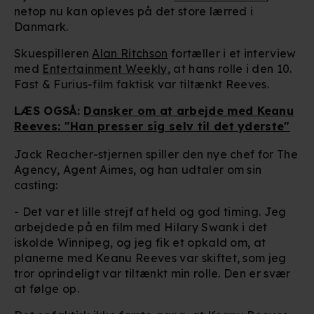
netop nu kan opleves på det store lærred i
Danmark.
Skuespilleren
Alan Ritchson
fortæller i et interview
med
Entertainment Weekly
, at hans rolle i den 10.
Fast & Furius-film faktisk var tiltænkt Reeves.
LÆS OGSÅ:
Dansker om at arbejde med Keanu
Reeves: "Han presser sig selv til det yderste"
Jack Reacher-stjernen spiller den nye chef for The
Agency, Agent Aimes, og han udtaler om sin
casting:
- Det var et lille strejf af held og god timing. Jeg
arbejdede på en film med Hilary Swank i det
iskolde Winnipeg, og jeg fik et opkald om, at
planerne med Keanu Reeves var skiftet, som jeg
tror oprindeligt var tiltænkt min rolle. Den er svær
at følge op.