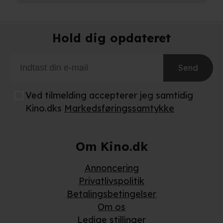
Når vi anvender cookies, behandler vi kortvarigt din IP-
Hold dig opdateret
adresse. IP-adressen kan blive delt med vores
partnere.
Du kan læse mere om vores brug af cookies og
behandling af dine personoplysninger i både vores
Send
privatlivspolitik
og
cookiepolitik
.
Ved tilmelding accepterer jeg samtidig
Kino.dks
Markedsføringssamtykke
Om Kino.dk
Annoncering
Privatlivspolitik
Betalingsbetingelser
Om os
Ledige stillinger