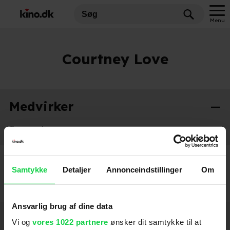
Menu
Courtney Love
Medvirker
Trapped
2003
Samtykke
Detaljer
Annonceindstillinger
Om
Ansvarlig brug af dine data
Hold dig opdateret
Vi og
vores 1022 partnere
ønsker dit samtykke til at