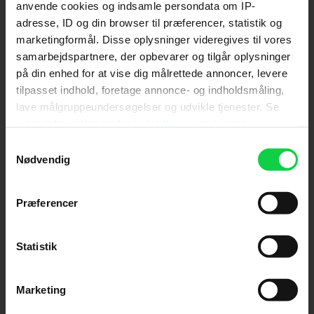
anvende cookies og indsamle persondata om IP-
adresse, ID og din browser til præferencer, statistik og
Send
marketingformål. Disse oplysninger videregives til vores
samarbejdspartnere, der opbevarer og tilgår oplysninger
Ved tilmelding accepterer jeg samtidig
på din enhed for at vise dig målrettede annoncer, levere
Kino.dks
Markedsføringssamtykke
tilpasset indhold, foretage annonce- og indholdsmåling,
lave målgruppeundersøgelser og udvikle tjenester. Se
mere information under
indstillinger
og i vores
Om Kino.dk
persondatapolitik. Du kan altid trække dit samtykke
Samtykkevalg
tilbage eller ændre indstillinger fra vores
Nødvendig
Annoncering
"Cookiedeklaration", eller ved at trykke på "Privacy
Privatlivspolitik
trigger" ikonet.
Præferencer
Betalingsbetingelser
Om os
Hvis du tillader det, vil vi også gerne:
Ledige stillinger
Indsamle præcise oplysninger om din placering,
Statistik
der kan være nøjagtig inden for få meter
Identificere din enhed baseret på en scanning af
Marketing
dens unikke karakteristika (fingerprinting)
Dine valg anvendes på hele websitet.