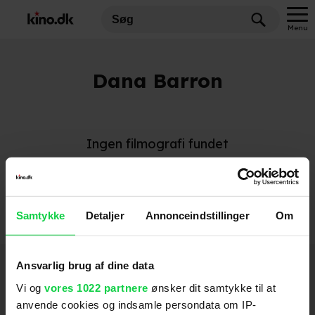
Menu
Dana Barron
Ingen filmografi fundet
Samtykke
Detaljer
Annonceindstillinger
Om
Hold dig opdateret
Ansvarlig brug af dine data
Vi og
vores 1022 partnere
ønsker dit samtykke til at
anvende cookies og indsamle persondata om IP-
Send