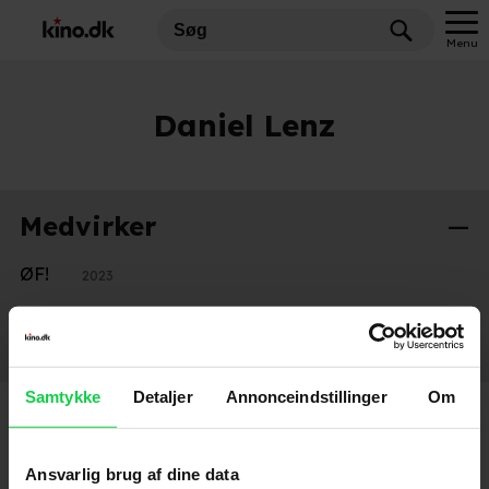
Menu
Daniel Lenz
Medvirker
ØF!
2023
Stemmer
200% ulv
2025
Samtykke
Detaljer
Annonceindstillinger
Om
Ansvarlig brug af dine data