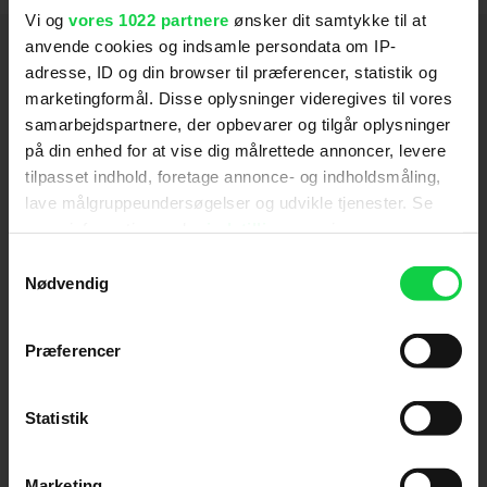
Vi og
vores 1022 partnere
ønsker dit samtykke til at
Hold dig opdateret
anvende cookies og indsamle persondata om IP-
adresse, ID og din browser til præferencer, statistik og
marketingformål. Disse oplysninger videregives til vores
Send
samarbejdspartnere, der opbevarer og tilgår oplysninger
på din enhed for at vise dig målrettede annoncer, levere
Ved tilmelding accepterer jeg samtidig
tilpasset indhold, foretage annonce- og indholdsmåling,
Kino.dks
Markedsføringssamtykke
lave målgruppeundersøgelser og udvikle tjenester. Se
mere information under
indstillinger
og i vores
persondatapolitik. Du kan altid trække dit samtykke
Samtykkevalg
tilbage eller ændre indstillinger fra vores
Om Kino.dk
Nødvendig
"Cookiedeklaration", eller ved at trykke på "Privacy
Annoncering
trigger" ikonet.
Præferencer
Privatlivspolitik
Hvis du tillader det, vil vi også gerne:
Betalingsbetingelser
Indsamle præcise oplysninger om din placering,
Om os
Statistik
der kan være nøjagtig inden for få meter
Ledige stillinger
Identificere din enhed baseret på en scanning af
Marketing