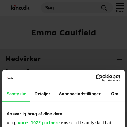
Menu
Emma Caulfield
Medvirker
Darkness Falls
2003
Samtykke
Detaljer
Annonceindstillinger
Om
Ansvarlig brug af dine data
Hold dig opdateret
Vi og
vores 1022 partnere
ønsker dit samtykke til at