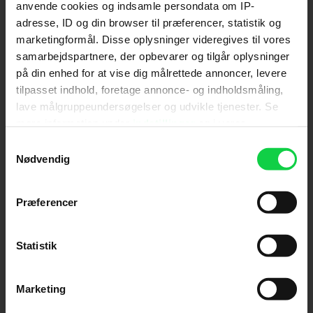
anvende cookies og indsamle persondata om IP-
adresse, ID og din browser til præferencer, statistik og
Send
marketingformål. Disse oplysninger videregives til vores
samarbejdspartnere, der opbevarer og tilgår oplysninger
Ved tilmelding accepterer jeg samtidig
på din enhed for at vise dig målrettede annoncer, levere
Kino.dks
Markedsføringssamtykke
tilpasset indhold, foretage annonce- og indholdsmåling,
lave målgruppeundersøgelser og udvikle tjenester. Se
mere information under
indstillinger
og i vores
Om Kino.dk
persondatapolitik. Du kan altid trække dit samtykke
Samtykkevalg
tilbage eller ændre indstillinger fra vores
Nødvendig
Annoncering
"Cookiedeklaration", eller ved at trykke på "Privacy
Privatlivspolitik
trigger" ikonet.
Præferencer
Betalingsbetingelser
Om os
Hvis du tillader det, vil vi også gerne:
Ledige stillinger
Indsamle præcise oplysninger om din placering,
Statistik
der kan være nøjagtig inden for få meter
Identificere din enhed baseret på en scanning af
Marketing
dens unikke karakteristika (fingerprinting)
Dine valg anvendes på hele websitet.