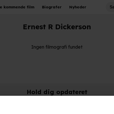
e kommende film
Biografer
Nyheder
Ernest R Dickerson
Ingen filmografi fundet
Hold dig opdateret
Send