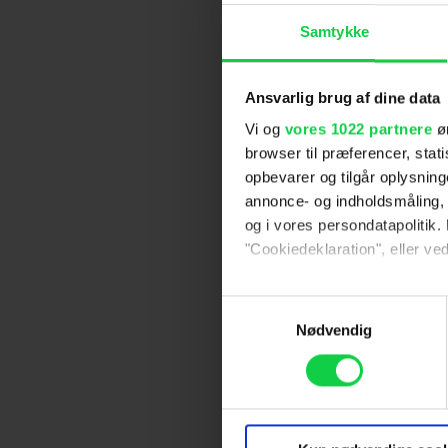
Samtykke
Ansvarlig brug af dine data
Vi og
vores 1022 partnere
øn
browser til præferencer, stat
opbevarer og tilgår oplysning
annonce- og indholdsmåling,
og i vores persondatapolitik. 
"Cookiedeklaration", eller ved
Hvis du tillader det, vil vi og
Samtykkevalg
Indsamle præcise oply
Nødvendig
Identificere din enhed
Dine valg anvendes på hele w
Vi ønsker dit samtykke til at