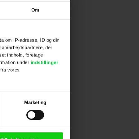
Om
ta om IP-adresse, ID og din
s samarbejdspartnere, der
set indhold, foretage
ormation under
indstillinger
 fra vores
ter
Marketing
ting)
n browser til statistik og