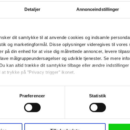
Detaljer
Annonceindstillinger
Ved tilmelding accepterer jeg
samtidig Kino.dks
Markedsføringssamtykke
sker dit samtykke til at anvende cookies og indsamle personda
istik og marketingformål. Disse oplysninger videregives til vore
Om Kino.dk
er på din enhed for at vise dig målrettede annoncer, levere tilpas
 lave målgruppeundersøgelser og udvikle tjenester. Se mere inf
Annoncering
Du kan altid trække dit samtykke tilbage eller ændre indstillinger
Privatlivspolitik
 at trykke på "Privacy trigger" ikonet.
Betalingsbetingelser
Om os
så gerne:
Ledige stillinger
sninger om din placering, der kan være nøjagtig inden for få me
Præferencer
Statistik
 baseret på en scanning af dens unikke karakteristika (fingerprin
ebsitet.
 anvende cookies og indsamle persondata om IP-adresse, ID og di
Følg os