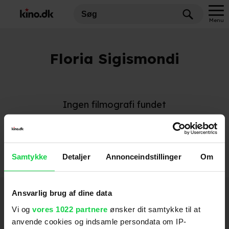
Menu
Floria Sigismondi
Ingen filmografi fundet
Samtykke
Detaljer
Annonceindstillinger
Om
Hold dig opdateret
Ansvarlig brug af dine data
Vi og
vores 1022 partnere
ønsker dit samtykke til at
anvende cookies og indsamle persondata om IP-
Send