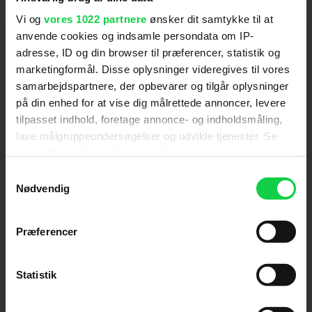
Vi og
vores 1022 partnere
ønsker dit samtykke til at
anvende cookies og indsamle persondata om IP-
Hold dig opdateret
adresse, ID og din browser til præferencer, statistik og
marketingformål. Disse oplysninger videregives til vores
samarbejdspartnere, der opbevarer og tilgår oplysninger
Send
på din enhed for at vise dig målrettede annoncer, levere
tilpasset indhold, foretage annonce- og indholdsmåling,
Ved tilmelding accepterer jeg samtidig
lave målgruppeundersøgelser og udvikle tjenester. Se
Kino.dks
Markedsføringssamtykke
mere information under
indstillinger
og i vores
persondatapolitik. Du kan altid trække dit samtykke
Samtykkevalg
tilbage eller ændre indstillinger fra vores
Nødvendig
Om Kino.dk
"Cookiedeklaration", eller ved at trykke på "Privacy
trigger" ikonet.
Annoncering
Præferencer
Privatlivspolitik
Hvis du tillader det, vil vi også gerne:
Betalingsbetingelser
Indsamle præcise oplysninger om din placering,
Statistik
Om os
der kan være nøjagtig inden for få meter
Ledige stillinger
Identificere din enhed baseret på en scanning af