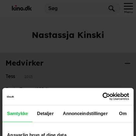
Menu
Nastassja Kinski
Medvirker
Tess
2015
Paris, Texas (1984)
1984
Cat People (1982)
1969
Samtykke
Detaljer
Annonceindstillinger
Om
Ansvarlig brug af dine data