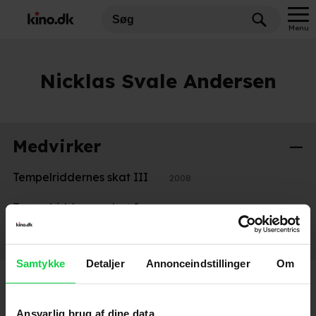
Menu
Nicklas Svale Andersen
Medvirker
Tempelriddernes skat III
2008
Tempelriddernes skat 2
2007
Tempelriddernes skat
2006
Samtykke
Detaljer
Annonceindstillinger
Om
Ansvarlig brug af dine data