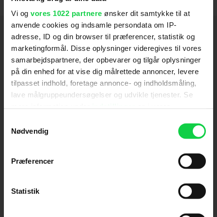
Vi og
vores 1022 partnere
ønsker dit samtykke til at
anvende cookies og indsamle persondata om IP-
Hold dig opdateret
adresse, ID og din browser til præferencer, statistik og
marketingformål. Disse oplysninger videregives til vores
samarbejdspartnere, der opbevarer og tilgår oplysninger
Send
på din enhed for at vise dig målrettede annoncer, levere
tilpasset indhold, foretage annonce- og indholdsmåling,
Ved tilmelding accepterer jeg samtidig
lave målgruppeundersøgelser og udvikle tjenester. Se
Kino.dks
Markedsføringssamtykke
mere information under
indstillinger
og i vores
persondatapolitik. Du kan altid trække dit samtykke
Samtykkevalg
tilbage eller ændre indstillinger fra vores
Nødvendig
Om Kino.dk
"Cookiedeklaration", eller ved at trykke på "Privacy
trigger" ikonet.
Annoncering
Præferencer
Privatlivspolitik
Hvis du tillader det, vil vi også gerne:
Betalingsbetingelser
Indsamle præcise oplysninger om din placering,
Statistik
Om os
der kan være nøjagtig inden for få meter
Ledige stillinger
Identificere din enhed baseret på en scanning af