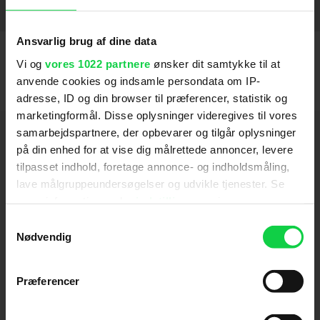
Næsten Helt Perfekt
2005
SE FLERE
Ansvarlig brug af dine data
Vi og
vores 1022 partnere
ønsker dit samtykke til at
anvende cookies og indsamle persondata om IP-
adresse, ID og din browser til præferencer, statistik og
marketingformål. Disse oplysninger videregives til vores
Hold dig opdateret
samarbejdspartnere, der opbevarer og tilgår oplysninger
på din enhed for at vise dig målrettede annoncer, levere
tilpasset indhold, foretage annonce- og indholdsmåling,
Send
lave målgruppeundersøgelser og udvikle tjenester. Se
mere information under
indstillinger
og i vores
Ved tilmelding accepterer jeg samtidig
persondatapolitik. Du kan altid trække dit samtykke
Samtykkevalg
Kino.dks
Markedsføringssamtykke
tilbage eller ændre indstillinger fra vores
Nødvendig
"Cookiedeklaration", eller ved at trykke på "Privacy
trigger" ikonet.
Præferencer
Om Kino.dk
Hvis du tillader det, vil vi også gerne: