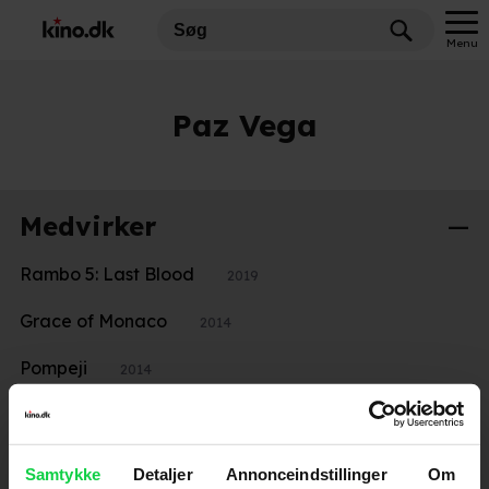
Menu
Paz Vega
Medvirker
Rambo 5: Last Blood
2019
Grace of Monaco
2014
Pompeji
2014
De elskende passagerer
2013
The Spirit
2009
Samtykke
Detaljer
Annonceindstillinger
Om