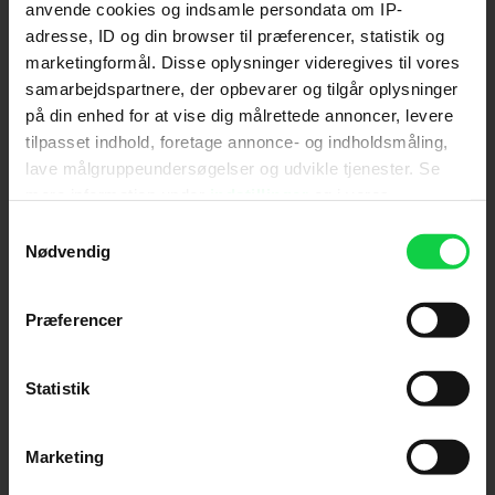
anvende cookies og indsamle persondata om IP-
adresse, ID og din browser til præferencer, statistik og
Send
marketingformål. Disse oplysninger videregives til vores
samarbejdspartnere, der opbevarer og tilgår oplysninger
Ved tilmelding accepterer jeg samtidig
på din enhed for at vise dig målrettede annoncer, levere
Kino.dks
Markedsføringssamtykke
tilpasset indhold, foretage annonce- og indholdsmåling,
lave målgruppeundersøgelser og udvikle tjenester. Se
mere information under
indstillinger
og i vores
Om Kino.dk
persondatapolitik. Du kan altid trække dit samtykke
Samtykkevalg
tilbage eller ændre indstillinger fra vores
Nødvendig
Annoncering
"Cookiedeklaration", eller ved at trykke på "Privacy
Privatlivspolitik
trigger" ikonet.
Præferencer
Betalingsbetingelser
Om os
Hvis du tillader det, vil vi også gerne:
Ledige stillinger
Indsamle præcise oplysninger om din placering,
Statistik
der kan være nøjagtig inden for få meter
Identificere din enhed baseret på en scanning af
Marketing
dens unikke karakteristika (fingerprinting)
Dine valg anvendes på hele websitet.