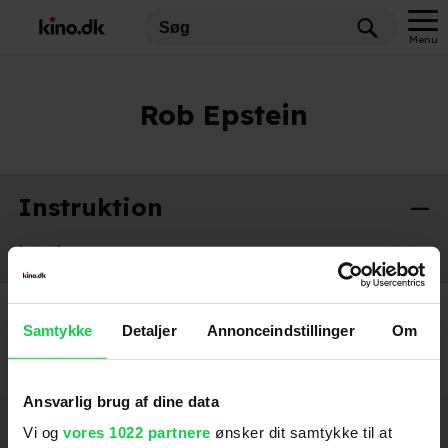
Menu
Rob Epstein
Instruktion
Lovelace
2013
Samtykke
Detaljer
Annonceindstillinger
Om
Ansvarlig brug af dine data
Hold dig opdateret
Vi og
vores 1022 partnere
ønsker dit samtykke til at