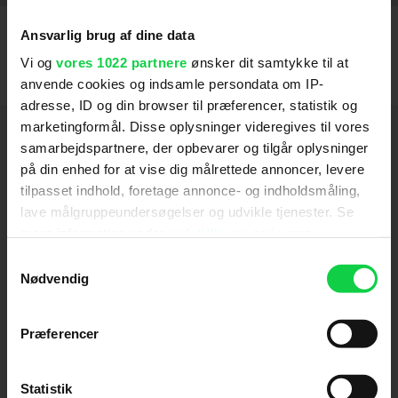
Ansvarlig brug af dine data
Vi og
vores 1022 partnere
ønsker dit samtykke til at
anvende cookies og indsamle persondata om IP-
adresse, ID og din browser til præferencer, statistik og
marketingformål. Disse oplysninger videregives til vores
Hold dig opdateret
samarbejdspartnere, der opbevarer og tilgår oplysninger
på din enhed for at vise dig målrettede annoncer, levere
Send
tilpasset indhold, foretage annonce- og indholdsmåling,
lave målgruppeundersøgelser og udvikle tjenester. Se
mere information under
indstillinger
og i vores
Ved tilmelding accepterer jeg samtidig
persondatapolitik. Du kan altid trække dit samtykke
Kino.dks
Markedsføringssamtykke
Samtykkevalg
tilbage eller ændre indstillinger fra vores
Nødvendig
"Cookiedeklaration", eller ved at trykke på "Privacy
trigger" ikonet.
Om Kino.dk
Præferencer
Hvis du tillader det, vil vi også gerne:
Annoncering
Indsamle præcise oplysninger om din placering,
Privatlivspolitik
Statistik