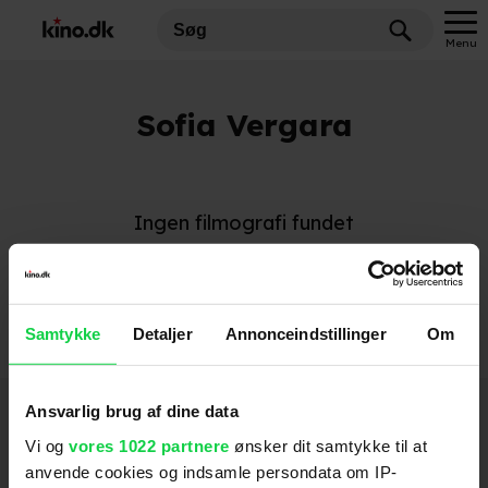
Menu
Sofia Vergara
Ingen filmografi fundet
Samtykke
Detaljer
Annonceindstillinger
Om
Hold dig opdateret
Ansvarlig brug af dine data
Vi og
vores 1022 partnere
ønsker dit samtykke til at
anvende cookies og indsamle persondata om IP-
Send