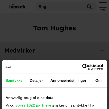
Menu
Tom Hughes
Medvirker
En spions bekendelser
2019
Samtykke
Detaljer
Annonceindstillinger
Om
Ansvarlig brug af dine data
Hold dig opdateret
Vi og
vores 1022 partnere
ønsker dit samtykke til at