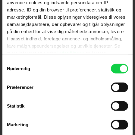
anvende cookies og indsamle persondata om IP-
adresse, ID og din browser til præferencer, statistik og
Send
marketingformål. Disse oplysninger videregives til vores
samarbejdspartnere, der opbevarer og tilgår oplysninger
Ved tilmelding accepterer jeg samtidig
på din enhed for at vise dig målrettede annoncer, levere
Kino.dks
Markedsføringssamtykke
tilpasset indhold, foretage annonce- og indholdsmåling,
lave målgruppeundersøgelser og udvikle tjenester. Se
mere information under
indstillinger
og i vores
Om Kino.dk
persondatapolitik. Du kan altid trække dit samtykke
Samtykkevalg
tilbage eller ændre indstillinger fra vores
Nødvendig
Annoncering
"Cookiedeklaration", eller ved at trykke på "Privacy
Privatlivspolitik
trigger" ikonet.
Præferencer
Betalingsbetingelser
Om os
Hvis du tillader det, vil vi også gerne:
Ledige stillinger
Indsamle præcise oplysninger om din placering,
Statistik
der kan være nøjagtig inden for få meter
Identificere din enhed baseret på en scanning af
Marketing
dens unikke karakteristika (fingerprinting)
Dine valg anvendes på hele websitet.