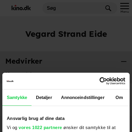
Menu
Vegard Strand Eide
Medvirker
Musenes jul
2025
Samtykke
Detaljer
Annonceindstillinger
Om
Ansvarlig brug af dine data
Hold dig opdateret
Vi og
vores 1022 partnere
ønsker dit samtykke til at