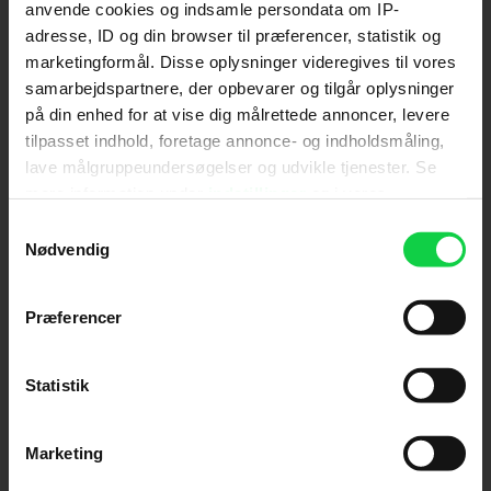
anvende cookies og indsamle persondata om IP-
adresse, ID og din browser til præferencer, statistik og
Send
marketingformål. Disse oplysninger videregives til vores
samarbejdspartnere, der opbevarer og tilgår oplysninger
Ved tilmelding accepterer jeg samtidig
på din enhed for at vise dig målrettede annoncer, levere
Kino.dks
Markedsføringssamtykke
tilpasset indhold, foretage annonce- og indholdsmåling,
lave målgruppeundersøgelser og udvikle tjenester. Se
mere information under
indstillinger
og i vores
Om Kino.dk
persondatapolitik. Du kan altid trække dit samtykke
Samtykkevalg
tilbage eller ændre indstillinger fra vores
Nødvendig
Annoncering
"Cookiedeklaration", eller ved at trykke på "Privacy
Privatlivspolitik
trigger" ikonet.
Præferencer
Betalingsbetingelser
Om os
Hvis du tillader det, vil vi også gerne:
Ledige stillinger
Indsamle præcise oplysninger om din placering,
Statistik
der kan være nøjagtig inden for få meter
Identificere din enhed baseret på en scanning af
Marketing
dens unikke karakteristika (fingerprinting)
Dine valg anvendes på hele websitet.