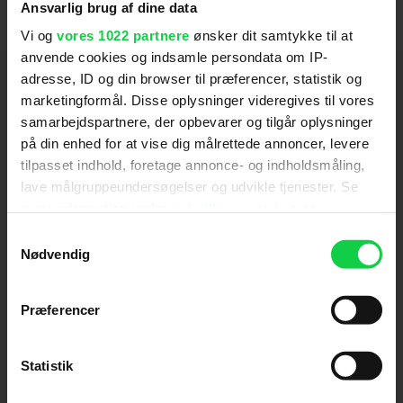
Ansvarlig brug af dine data
Vi og
vores 1022 partnere
ønsker dit samtykke til at
anvende cookies og indsamle persondata om IP-
Hold dig opdateret
adresse, ID og din browser til præferencer, statistik og
marketingformål. Disse oplysninger videregives til vores
samarbejdspartnere, der opbevarer og tilgår oplysninger
Send
på din enhed for at vise dig målrettede annoncer, levere
tilpasset indhold, foretage annonce- og indholdsmåling,
Ved tilmelding accepterer jeg samtidig
lave målgruppeundersøgelser og udvikle tjenester. Se
Kino.dks
Markedsføringssamtykke
mere information under
indstillinger
og i vores
persondatapolitik. Du kan altid trække dit samtykke
Samtykkevalg
tilbage eller ændre indstillinger fra vores
Nødvendig
Om Kino.dk
"Cookiedeklaration", eller ved at trykke på "Privacy
trigger" ikonet.
Præferencer
Annoncering
Privatlivspolitik
Hvis du tillader det, vil vi også gerne:
Betalingsbetingelser
Indsamle præcise oplysninger om din placering,
Statistik
Om os
der kan være nøjagtig inden for få meter