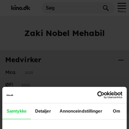
Menu
Zaki Nobel Mehabil
Medvirker
Mira.
2025
ØF!
2023
Stemmer
Samtykke
Detaljer
Annonceindstillinger
Om
Betty Ballon
2026