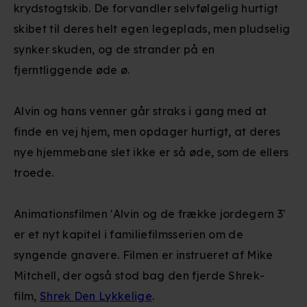
krydstogtskib. De forvandler selvfølgelig hurtigt
skibet til deres helt egen legeplads, men pludselig
synker skuden, og de strander på en
fjerntliggende øde ø.
Alvin og hans venner går straks i gang med at
finde en vej hjem, men opdager hurtigt, at deres
nye hjemmebane slet ikke er så øde, som de ellers
troede.
Animationsfilmen 'Alvin og de frække jordegern 3'
er et nyt kapitel i familiefilmsserien om de
syngende gnavere. Filmen er instrueret af Mike
Mitchell, der også stod bag den fjerde Shrek-
film,
Shrek Den Lykkelige
.