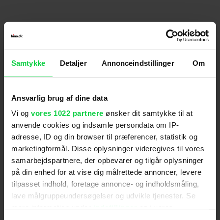
Premiere
:
15.12.2011
Danske stemmer
:
Jens Andersen
,
Jens Jacob
Tychsen
Samtykke
Detaljer
Annonceindstillinger
Om
Genre
:
Familiefilm
Instruktion
:
Mike Mitchell
Ansvarlig brug af dine data
Aldersmærke
:
Tilladt for alle
Distributør
:
SF Film
Vi og
vores 1022 partnere
ønsker dit samtykke til at
anvende cookies og indsamle persondata om IP-
adresse, ID og din browser til præferencer, statistik og
marketingformål. Disse oplysninger videregives til vores
samarbejdspartnere, der opbevarer og tilgår oplysninger
på din enhed for at vise dig målrettede annoncer, levere
tilpasset indhold, foretage annonce- og indholdsmåling,
lave målgruppeundersøgelser og udvikle tjenester. Se
Anmeldelser fra medierne
mere information under
indstillinger
og i vores
persondatapolitik. Du kan altid trække dit samtykke