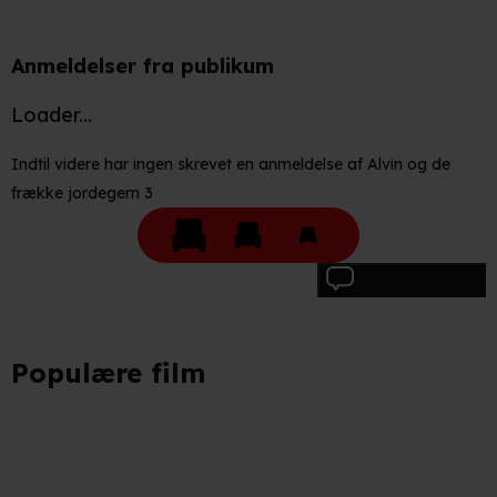
Når vi anvender cookies, behandler vi kortvarigt din IP-
adresse. IP-adressen kan blive delt med vores
Anmeldelser fra publikum
partnere.
Du kan læse mere om vores brug af cookies og
behandling af dine personoplysninger i både vores
Loader...
privatlivspolitik
og
cookiepolitik
.
Indtil videre har ingen skrevet en anmeldelse af Alvin og de
frække jordegern 3
Skriv anmeldelse
Populære film