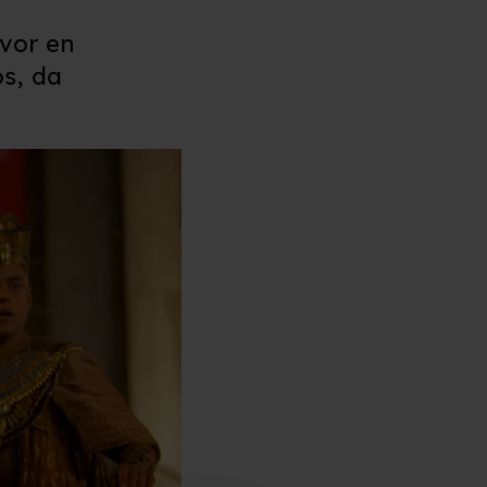
vor en
os, da