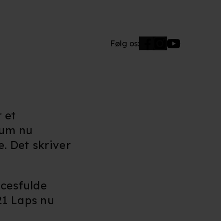
Følg os:
 et
kum nu
. Det skriver
ccesfulde
21 Laps nu