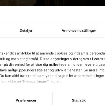
Detaljer
Annonceindstillinger
sker dit samtykke til at anvende cookies og indsamle personda
istik og marketingformål. Disse oplysninger videregives til vore
er på din enhed for at vise dig målrettede annoncer, levere tilpas
 lave målgruppeundersøgelser og udvikle tjenester. Se mere inf
i den oprindelige film fra 2006 samt de t
Du kan altid trække dit samtykke tilbage eller ændre indstillinger
nger liv til alt fra dinosaurskelletter ti
 at trykke på "Privacy trigger" ikonet.
ashington D.C. til London.
så gerne:
nsselskabet 20th Century Fox i 2019 val
sninger om din placering, der kan være nøjagtig inden for få me
Præferencer
Statistik
 baseret på en scanning af dens unikke karakteristika (fingerprin