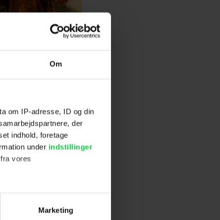
Om
ta om IP-adresse, ID og din
s samarbejdspartnere, der
set indhold, foretage
ormation under
indstillinger
o efterfølgere,
 fra vores
l voksfigurer,
gte studiet at
ter
Marketing
ting)