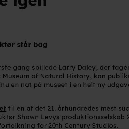
ve igen
ktør står bag
ste gang spillede Larry Daley, der tager
s Museum of Natural History, kan publi
nu en nat på museet i en helt ny udgave
et
til en af det 21. århundredes mest su
ruktør
Shawn Levy
s produktionsselskab 
ortolkning for 20th Century Studios.