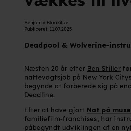
vækkes til li
Benjamin Blaakilde
Publiceret
:
11.07.2025
Deadpool & Wolverine-instru
Næsten 20 år efter
Ben Stiller
før
nattevagtsjob på New York City
begynde at forberede sig på end
Deadline
.
Efter at have gjort
Nat på muse
familiefilm-franchises, har inst
påbegyndt udviklingen af en nyf