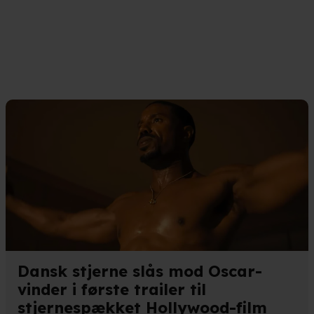
andler vi kortvarigt din IP-adresse. IP-adressen kan blive delt 
kies og behandling af dine personoplysninger i både vores
privatlivspo
Dansk stjerne slås mod Oscar-
vinder i første trailer til
stjernespækket Hollywood-film