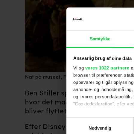
Samtykke
Ansvarlig brug af dine data
Vi og
vores 1022 partnere
øn
browser til præferencer, stat
Nat på museet, Foto: 20th Century Studios
opbevarer og tilgår oplysning
annonce- og indholdsmåling,
Ben Stiller spillede hovedrollen 
og i vores persondatapolitik. 
hvor det magiske artefakt, der bri
"Cookiedeklaration", eller ved
bliver flyttet fra New York til W
Hvis du tillader det, vil vi og
Samtykkevalg
Efter Disneys opkøb af produktio
Indsamle præcise oply
Nødvendig
Identificere din enhed