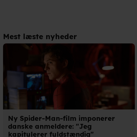
Når vi anvender cookies, beh
læse mere om vores brug af coo
Mest læste nyheder
Ny Spider-Man-film imponerer
danske anmeldere: "Jeg
kapitulerer fuldstændig"