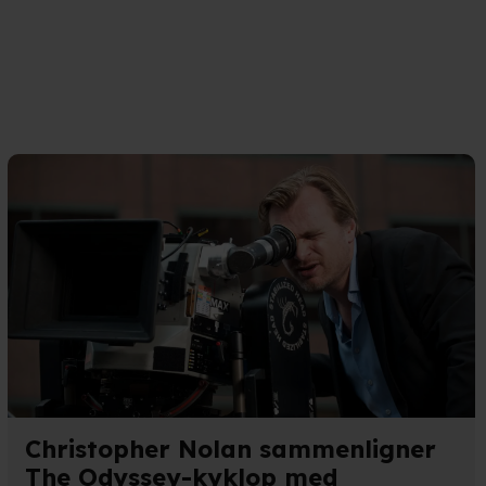
med vores partnere.
Du kan
litik
og
cookiepolitik
.
Christopher Nolan sammenligner
The Odyssey-kyklop med