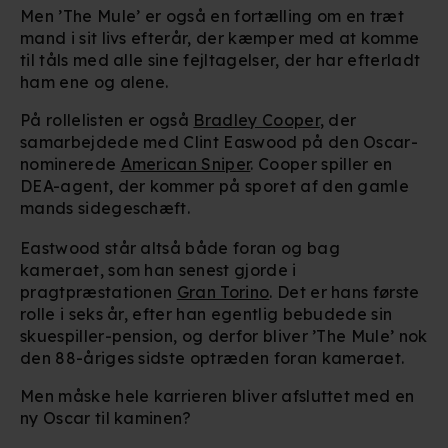
Men ’The Mule’ er også en fortælling om en træt
mand i sit livs efterår, der kæmper med at komme
til tåls med alle sine fejltagelser, der har efterladt
ham ene og alene.
På rollelisten er også
Bradley Cooper
, der
samarbejdede med Clint Easwood på den Oscar-
nominerede
American Sniper
. Cooper spiller en
DEA-agent, der kommer på sporet af den gamle
mands sidegeschæft.
Eastwood står altså både foran og bag
kameraet, som han senest gjorde i
pragtpræstationen
Gran Torino
. Det er hans første
rolle i seks år, efter han egentlig bebudede sin
skuespiller-pension, og derfor bliver ’The Mule’ nok
den 88-åriges sidste optræden foran kameraet.
Men måske hele karrieren bliver afsluttet med en
ny Oscar til kaminen?