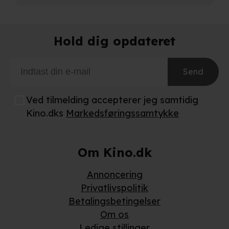
præferencer og til markedsføring.
Når vi anvender cookies, behandler vi kortvarigt din IP-
adresse. IP-adressen kan blive delt med vores
Hold dig opdateret
partnere.
Du kan læse mere om vores brug af cookies og
behandling af dine personoplysninger i både vores
Send
privatlivspolitik
og
cookiepolitik
.
Ved tilmelding accepterer jeg samtidig
Kino.dks
Markedsføringssamtykke
Om Kino.dk
Annoncering
Privatlivspolitik
Betalingsbetingelser
Om os
Ledige stillinger