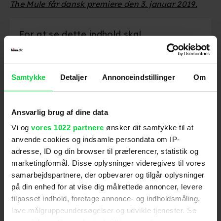
The Mule får dansk premiere den 3. januar 2019.
For at se dette indhold skal
marketingcookies være slået til. Klik her
for at ændre dine indstillinger.
Samtykke
Detaljer
Annonceindstillinger
Om
Ansvarlig brug af dine data
Vi og
vores 1022 partnere
ønsker dit samtykke til at
Følg os for de seneste nyheder, konkurrencer
samt film- og serietips:
anvende cookies og indsamle persondata om IP-
adresse, ID og din browser til præferencer, statistik og
marketingformål. Disse oplysninger videregives til vores
samarbejdspartnere, der opbevarer og tilgår oplysninger
på din enhed for at vise dig målrettede annoncer, levere
Mest læste nyheder
tilpasset indhold, foretage annonce- og indholdsmåling,
lave målgruppeundersøgelser og udvikle tjenester. Se