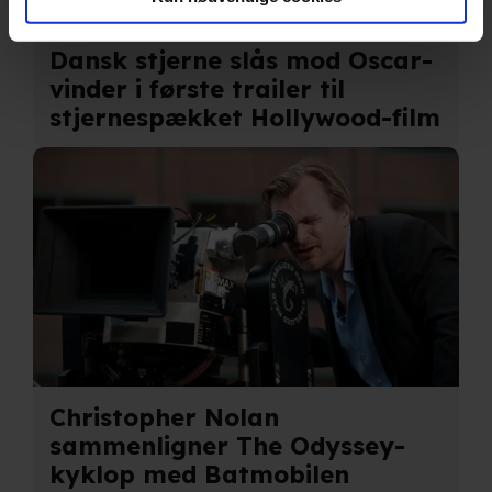
annonce- og indholdsmåling, lave produktudvikling og
opnå målgruppeindsigt. Se mere information
Dansk stjerne slås mod Oscar-
under indstillinger og i vores persondatapolitik.
vinder i første trailer til
stjernespækket Hollywood-film
Hvis du tillader det, vil vi også gerne:
Indsamle præcise oplysninger om din placering, der
kan være nøjagtig inden for få meter
Identificere din enhed baseret på en scanning af dens
unikke karakteristika (fingerprinting)
Du kan altid trække dit samtykke tilbage eller ændre
indstillinger fra vores "Cookiedeklaration". Dine valg
anvendes på hele websitet.
Christopher Nolan
Vi bruger egne cookies og cookies fra tredjeparter til at
sammenligner The Odyssey-
optimere dit besøg på vores hjemmeside. Det gør vi for
at sikre funktionalitet, generere statistik, huske dine
kyklop med Batmobilen