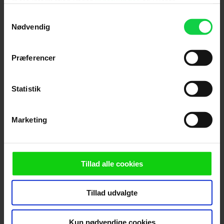
mere information under
indstillinger
og i vores
persondatapolitik. Du kan altid trække dit samtykke
Samtykkevalg
tilbage eller ændre indstillinger fra vores
Nødvendig
"Cookiedeklaration", eller ved at trykke på "Privacy
trigger" ikonet.
Præferencer
Hvis du tillader det, vil vi også gerne:
Indsamle præcise oplysninger om din placering,
Statistik
Ny Spider-Man-film imponerer
der kan være nøjagtig inden for få meter
Identificere din enhed baseret på en scanning af
danske anmeldere: "Jeg
Marketing
dens unikke karakteristika (fingerprinting)
kapitulerer fuldstændig"
Dine valg anvendes på hele websitet.
Vi ønsker dit samtykke til at anvende cookies og
Tillad alle cookies
indsamle persondata om IP-adresse, ID og din browser til
statistik og marketingformål. Disse oplysninger
Tillad udvalgte
videregives til vores samarbejdspartnere, der opbevarer
og tilgår oplysninger på din enhed for at vise dig
målrettede annoncer, levere tilpasset indhold, foretage
Kun nødvendige cookies