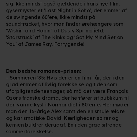
sig ikke mindst også gældende i hans nye film,
gysermysteriet 'Last Night in Soho', der emmer af
de swingende 60'ere, ikke mindst på
soundtracket, hvor man finder ørehængere som
'Wishin' and Hopin'' af Dusty Springfield,
'Starstruck' af The Kinks og 'Got My Mind Set on
You' af James Ray. Forrygende!
Den bedste romance-prisen:
-
Sommeren '85
: Hvis der er en film i år, der i den
grad emmer af livlig forelskelse og tiden som
uforpligtende teenager, så må det være François
Ozons franske drama, der henfører sit publikum til
den varme kyst i Normandiet i 80'erne. Her møder
man den 16-årige Alex samt den en smule ældre
og karismatiske David. Kærligheden spirer og
kemien buldrer derudaf. En i den grad sitrende
sommerforelskelse.