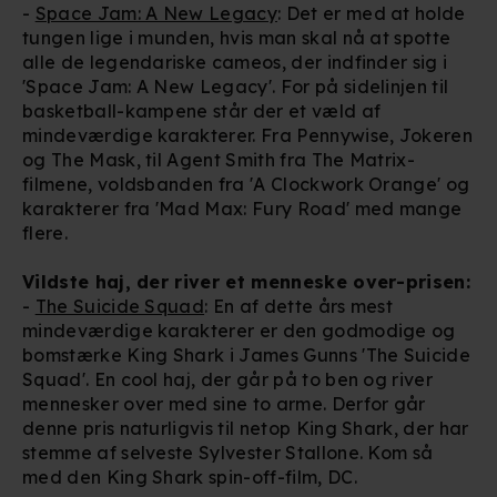
-
Space Jam: A New Legacy
: Det er med at holde
tungen lige i munden, hvis man skal nå at spotte
alle de legendariske cameos, der indfinder sig i
'Space Jam: A New Legacy'. For på sidelinjen til
basketball-kampene står der et væld af
mindeværdige karakterer. Fra Pennywise, Jokeren
og The Mask, til Agent Smith fra The Matrix-
filmene, voldsbanden fra 'A Clockwork Orange' og
karakterer fra 'Mad Max: Fury Road' med mange
flere.
Vildste haj, der river et menneske over-prisen:
-
The Suicide Squad
: En af dette års mest
mindeværdige karakterer er den godmodige og
bomstærke King Shark i James Gunns 'The Suicide
Squad'. En cool haj, der går på to ben og river
mennesker over med sine to arme. Derfor går
denne pris naturligvis til netop King Shark, der har
stemme af selveste Sylvester Stallone.
Kom så
med den King Shark spin-off-film, DC.