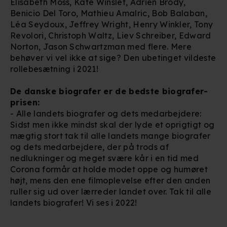
Elisabeth Moss, Kate Winslet, Adrien Brody,
Benicio Del Toro, Mathieu Amalric, Bob Balaban,
Léa Seydoux, Jeffrey Wright, Henry Winkler, Tony
Revolori, Christoph Waltz, Liev Schreiber, Edward
Norton, Jason Schwartzman med flere. Mere
behøver vi vel ikke at sige? Den ubetinget vildeste
rollebesætning i 2021!
De danske biografer er de bedste biografer-
prisen:
- Alle landets biografer og dets medarbejdere:
Sidst men ikke mindst skal der lyde et oprigtigt og
mægtig stort tak til alle landets mange biografer
og dets medarbejdere, der på trods af
nedlukninger og meget svære kår i en tid med
Corona formår at holde modet oppe og humøret
højt, mens den ene filmoplevelse efter den anden
ruller sig ud over lærreder landet over. Tak til alle
landets biografer! Vi ses i 2022!