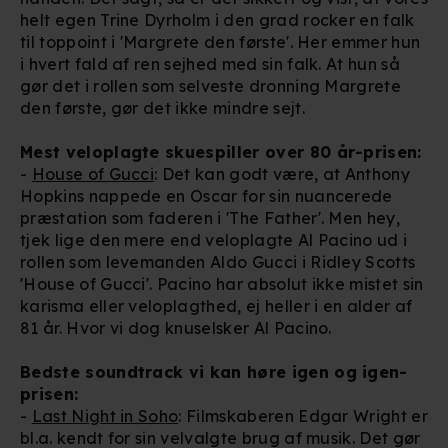
helt egen Trine Dyrholm i den grad rocker en falk
behandling af dine personoplysninger i både vores
til toppoint i 'Margrete den første'. Her emmer hun
privatlivspolitik
og
cookiepolitik
.
i hvert fald af ren sejhed med sin falk. At hun så
gør det i rollen som selveste dronning Margrete
den første, gør det ikke mindre sejt.
Mest veloplagte skuespiller over 80 år-prisen:
-
House of Gucci
: Det kan godt være, at Anthony
Hopkins nappede en Oscar for sin nuancerede
præstation som faderen i 'The Father'. Men hey,
tjek lige den mere end veloplagte Al Pacino ud i
rollen som levemanden Aldo Gucci i Ridley Scotts
'House of Gucci'. Pacino har absolut ikke mistet sin
karisma eller veloplagthed, ej heller i en alder af
81 år. Hvor vi dog knuselsker Al Pacino.
Bedste soundtrack vi kan høre igen og igen-
prisen:
-
Last Night in Soho
: Filmskaberen Edgar Wright er
bl.a. kendt for sin velvalgte brug af musik. Det gør