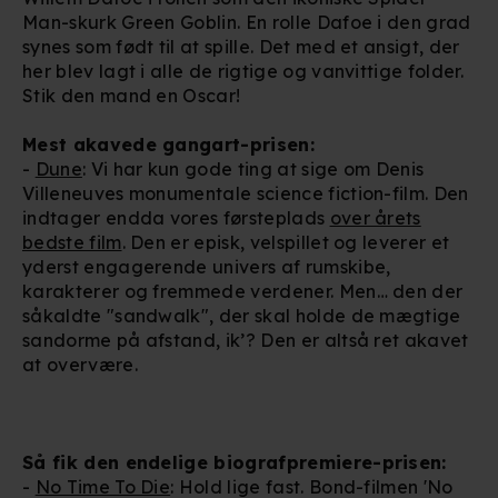
Man-skurk Green Goblin. En rolle Dafoe i den grad
synes som født til at spille. Det med et ansigt, der
her blev lagt i alle de rigtige og vanvittige folder.
Stik den mand en Oscar!
Mest akavede gangart-prisen:
-
Dune
: Vi har kun gode ting at sige om Denis
Villeneuves monumentale science fiction-film. Den
indtager endda vores førsteplads
over årets
bedste film
. Den er episk, velspillet og leverer et
yderst engagerende univers af rumskibe,
karakterer og fremmede verdener. Men… den der
såkaldte "sandwalk", der skal holde de mægtige
sandorme på afstand, ik’? Den er altså ret akavet
at overvære.
Så fik den endelige biografpremiere-prisen:
-
No Time To Die
: Hold lige fast. Bond-filmen 'No