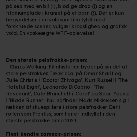
på sex med en bil (!), blodige drab (!) og en
titaniumplade i kraniet på et barn (!). Det er kun
begyndelsen i en voldsom film fyldt med
forskruede scener, vulgær kropslighed og grafisk
vold. En vaskeægte WTF-oplevelse!
Den største pelsfrakke-prisen:
-
Chaos Walking
: Filmhistorien byder på sin del af
store pelsfrakker. Tænk bl.a. på Omar Sharif og
Julie Christie i 'Doctor Zhivago', Kurt Russell i 'The
Hateful Eight', Leonardo DiCaprio i 'The
Revenant', Cate Blanchett i 'Carol' og Sean Young
i 'Blade Runner'. Nu indfinder Mads Mikkelsen sig i
rækken af skuespillere i store pelsfrakker. Det i
rollen som Prentiss, som her er indhyllet i den
største pelsfrakke anno 2021.
Flest kendte cameos-prisen: