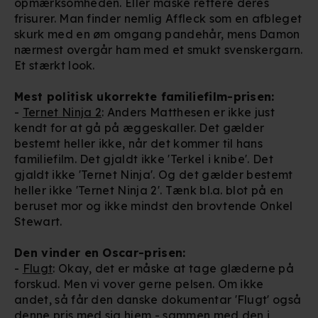
opmærksomheden. Eller måske rettere deres
frisurer. Man finder nemlig Affleck som en afbleget
skurk med en øm omgang pandehår, mens Damon
nærmest overgår ham med et smukt svenskergarn.
Et stærkt look.
Mest politisk ukorrekte familiefilm-prisen:
-
Ternet Ninja 2
: Anders Matthesen er ikke just
kendt for at gå på æggeskaller. Det gælder
bestemt heller ikke, når det kommer til hans
familiefilm. Det gjaldt ikke 'Terkel i knibe'. Det
gjaldt ikke 'Ternet Ninja'. Og det gælder bestemt
heller ikke 'Ternet Ninja 2'. Tænk bl.a. blot på en
beruset mor og ikke mindst den brovtende Onkel
Stewart.
Den vinder en Oscar-prisen:
-
Flugt
: Okay, det er måske at tage glæderne på
forskud. Men vi vover gerne pelsen. Om ikke
andet, så får den danske dokumentar 'Flugt' også
denne pris med sig hjem - sammen med den i