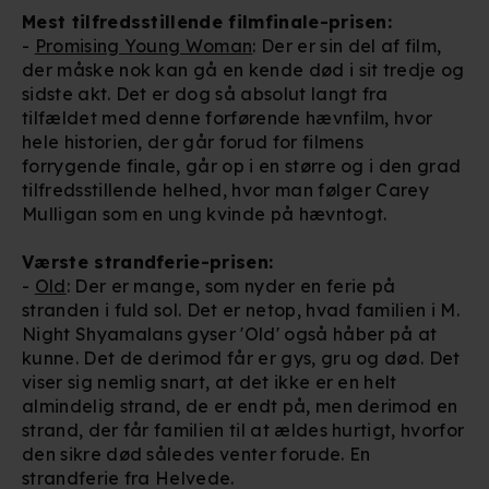
Mest tilfredsstillende filmfinale-prisen:
-
Promising Young Woman
: Der er sin del af film,
der måske nok kan gå en kende død i sit tredje og
sidste akt. Det er dog så absolut langt fra
tilfældet med denne forførende hævnfilm, hvor
hele historien, der går forud for filmens
forrygende finale, går op i en større og i den grad
tilfredsstillende helhed, hvor man følger Carey
Mulligan som en ung kvinde på hævntogt.
Værste strandferie-prisen:
-
Old
: Der er mange, som nyder en ferie på
stranden i fuld sol. Det er netop, hvad familien i M.
Night Shyamalans gyser 'Old' også håber på at
kunne. Det de derimod får er gys, gru og død. Det
viser sig nemlig snart, at det ikke er en helt
almindelig strand, de er endt på, men derimod en
strand, der får familien til at ældes hurtigt, hvorfor
den sikre død således venter forude. En
strandferie fra Helvede.