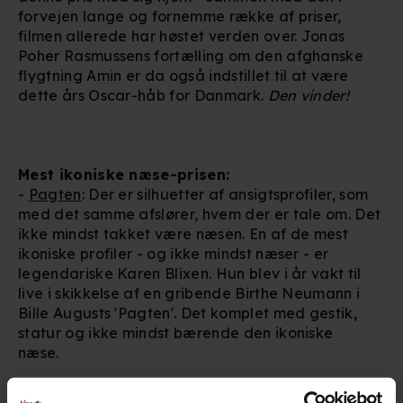
forvejen lange og fornemme række af priser,
filmen allerede har høstet verden over. Jonas
Poher Rasmussens fortælling om den afghanske
flygtning Amin er da også indstillet til at være
dette års Oscar-håb for Danmark.
Den vinder!
Mest ikoniske næse-prisen:
-
Pagten
: Der er silhuetter af ansigtsprofiler, som
med det samme afslører, hvem der er tale om. Det
ikke mindst takket være næsen. En af de mest
ikoniske profiler - og ikke mindst næser - er
legendariske Karen Blixen. Hun blev i år vakt til
live i skikkelse af en gribende Birthe Neumann i
Bille Augusts 'Pagten'. Det komplet med gestik,
statur og ikke mindst bærende den ikoniske
næse.
Mest fucked up drab-prisen: