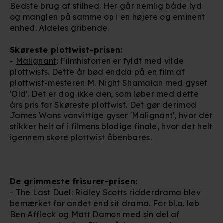
Bedste brug af stilhed. Her går nemlig både lyd
og manglen på samme op i en højere og eminent
enhed. Aldeles gribende.
Skøreste plottwist-prisen:
-
Malignant
: Filmhistorien er fyldt med vilde
plottwists. Dette år bød endda på en film af
plottwist-mesteren M. Night Shamalan med gyset
'Old'. Det er dog ikke den, som løber med dette
års pris for Skøreste plottwist. Det gør derimod
James Wans vanvittige gyser 'Malignant', hvor det
stikker helt af i filmens blodige finale, hvor det helt
igennem skøre plottwist åbenbares.
De grimmeste frisurer-prisen:
-
The Last Duel
: Ridley Scotts ridderdrama blev
bemærket for andet end sit drama. For bl.a. løb
Ben Affleck og Matt Damon med sin del af