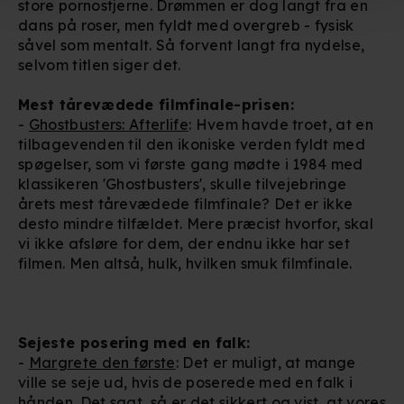
store pornostjerne. Drømmen er dog langt fra en
Hvis du tillader det, vil vi også gerne:
dans på roser, men fyldt med overgreb - fysisk
såvel som mentalt. Så forvent langt fra nydelse,
Indsamle præcise oplysninger om din placering, der
selvom titlen siger det.
kan være nøjagtig inden for få meter
Identificere din enhed baseret på en scanning af dens
Mest tårevædede filmfinale-prisen:
unikke karakteristika (fingerprinting)
-
Ghostbusters: Afterlife
: Hvem havde troet, at en
tilbagevenden til den ikoniske verden fyldt med
spøgelser, som vi første gang mødte i 1984 med
Du kan altid trække dit samtykke tilbage eller ændre
klassikeren 'Ghostbusters', skulle tilvejebringe
indstillinger fra vores "Cookiedeklaration". Dine valg
årets mest tårevædede filmfinale? Det er ikke
anvendes på hele websitet.
desto mindre tilfældet. Mere præcist hvorfor, skal
vi ikke afsløre for dem, der endnu ikke har set
Vi bruger egne cookies og cookies fra tredjeparter til at
filmen. Men altså, hulk, hvilken smuk filmfinale.
optimere dit besøg på vores hjemmeside. Det gør vi for
at sikre funktionalitet, generere statistik, huske dine
præferencer og til markedsføring.
Sejeste posering med en falk:
Når vi anvender cookies, behandler vi kortvarigt din IP-
-
Margrete den første
: Det er muligt, at mange
adresse. IP-adressen kan blive delt med vores
ville se seje ud, hvis de poserede med en falk i
hånden. Det sagt, så er det sikkert og vist, at vores
partnere.
Du kan læse mere om vores brug af cookies og