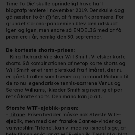
Time To Die' skulle oprindeligt have haft
biografpremiere i november 2019. Der skulle dog
gå næsten to år (!) før, at filmen fik premiere. For
grundet Corona-pandemien blev den udskudt
igen og igen, men endte så ENDELIG med at få
premiere i år, nemlig den 30. september.
De korteste shorts-prisen:
-
King Richard
: Vi elsker Will Smith. Vi elsker korte
shorts. Så kombinationen af netop korte shorts og
Will Smith er et rent pletskud fra filmåret, der nu
er gået. I rollen som træner og farmand Richard til
de to nu legendariske tennis-søstrene Venus og
Serena Williams, iklæder Smith sig nemlig et par
ret så korte shorts. Den mand kan jo alt.
Største WTF-øjeblik-prisen:
-
Titane
: Prisen hedder måske nok Største WTF-
øjeblik, men med den franske Cannes-vinder og
vanvidsfilm 'Titane', kan vi med ro i sindet sige, at
hele filmen er ét langt WTF-øjeblik. Tænk bl.a. blot