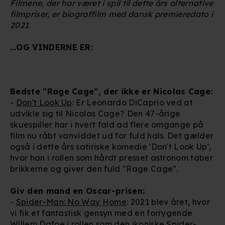
Filmene, der har været i spil til dette års alternative
filmpriser, er biograffilm med dansk premieredato i
2021.
…OG VINDERNE ER:
Bedste "Rage Cage", der ikke er Nicolas Cage:
-
Don't Look Up
: Er Leonardo DiCaprio ved at
udvikle sig til Nicolas Cage? Den 47-årige
skuespiller har i hvert fald ad flere omgange på
film nu råbt vanviddet ud for fuld hals. Det gælder
også i dette års satiriske komedie 'Don't Look Up',
hvor han i rollen som hårdt presset astronom taber
brikkerne og giver den fuld "Rage Cage".
Giv den mand en Oscar-prisen:
-
Spider-Man: No Way Home
: 2021 blev året, hvor
vi fik et fantastisk gensyn med en forrygende
Willem Dafoe i rollen som den ikoniske Spider-