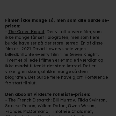
Filmen ikke mange så, men som alle burde se-
prisen:
-
The Green Knight
: Der vil altid være film, som
ikke mange får set i biografen, men som flere
burde have set på det store lærred. En af disse
film er i 2021 David Lowerys hele vejen
billedbrillante eventyrfilm 'The Green Knight'.
Hvert et billede i filmen er et maleri værdigt og
ikke mindst tiltænkt det store lærred. Det er
virkelig en skam, at ikke mange så den i
biografen. Det burde flere have gjort. Forførende
fra start til slut.
Den absolut vildeste rolleliste-prisen:
-
The French Dispatch
: Bill Murray, Tilda Swinton,
Saoirse Ronan, Willem Dafoe, Owen Wilson,
Frances McDormand, Timothée Chalamet,