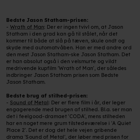
Bedste Jason Statham-prisen:
-
Wrath of Man
: Der er ingen tvivl om, at Jason
Statham i den grad kan gå til stålet, når det
kommer til både at slå på tæven, skule ondt og
skyde med automatvåben. Han er med andre ord
den mest Jason Statham-ske Jason Statham. Det
er han absolut også i den velsmurte og vildt
medrivende kupfilm 'Wrath of Man', der således
indbringer Jason Statham prisen som Bedste
Jason Statham.
Bedste brug af stilhed-prisen:
-
Sound of Metal
: Der er flere film i år, der leger
engagerende med brugen af stilhed. Bl.a. ser man
det i feelgood-dramaet 'CODA', mens stilheden
har en noget mere grum tilstedeværelse i 'A Quiet
Place 2'. Det er dog det hele vejen gribende
drama 'Sound of Metal', der løber med prisen for