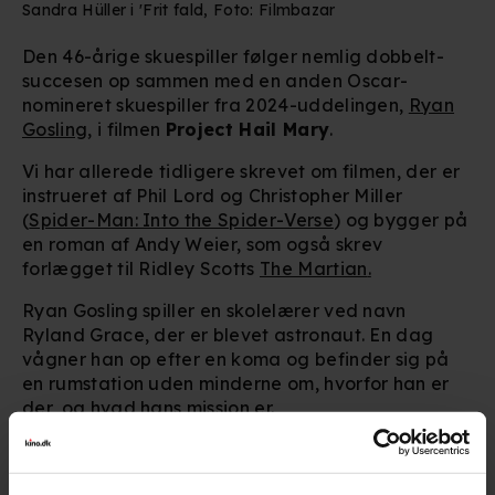
Sandra Hüller i 'Frit fald, Foto: Filmbazar
Den 46-årige skuespiller følger nemlig dobbelt-
succesen op sammen med en anden Oscar-
nomineret skuespiller fra 2024-uddelingen,
Ryan
Gosling
, i filmen
Project Hail Mary
.
Vi har allerede tidligere skrevet om filmen, der er
instrueret af
Phil Lord og Christopher Miller
(
Spider-Man: Into the Spider-Verse
) og bygger på
en roman af Andy Weier, som også skrev
forlægget til Ridley Scotts
The Martian
.
Ryan Gosling spiller en skolelærer ved navn
Ryland Grace, der er blevet astronaut. En dag
vågner han op efter en koma og befinder sig på
en rumstation uden minderne om, hvorfor han er
der, og hvad hans mission er.
Hans hukommelse dukker gradvist op, og snart
finder han ud af, at han er på en opgave i