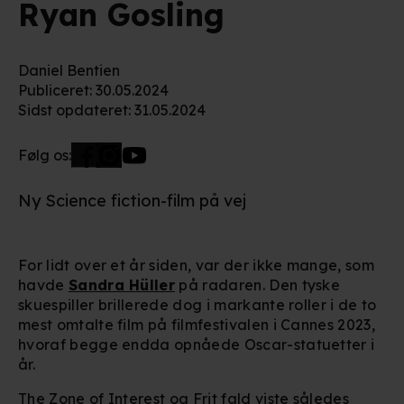
Ryan Gosling
Daniel Bentien
Publiceret
:
30.05.2024
Sidst opdateret
:
31.05.2024
Følg os:
Ny Science fiction-film på vej
For lidt over et år siden, var der ikke mange, som
havde
Sandra Hüller
på radaren. Den tyske
skuespiller brillerede dog i markante roller i de to
mest omtalte film på filmfestivalen i Cannes 2023,
hvoraf begge endda opnåede Oscar-statuetter i
år.
The Zone of Interest
og
Frit fald
viste således