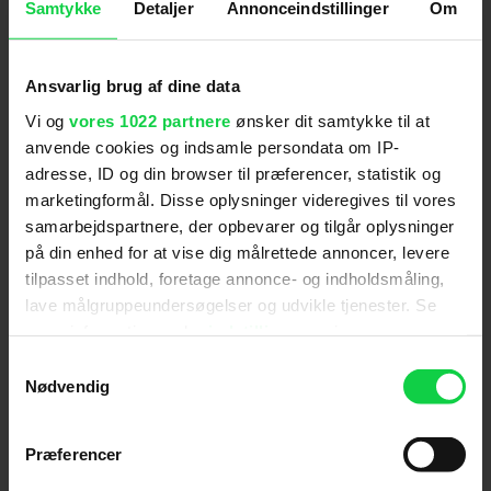
solsystemet Tau Ceti, 12 lysår fra Jorden, hvor han
Samtykke
Detaljer
Annonceindstillinger
Om
skal afværge en begivenhed, som allerede har
forsaget en ny istid på Jorden.
Ansvarlig brug af dine data
Amy Pascal, Gosling, Lord, Miller, Aditya Sood,
Rachel O’Connor og Andy Weir producerer filmen.
Vi og
vores 1022 partnere
ønsker dit samtykke til at
anvende cookies og indsamle persondata om IP-
Ryan Gosling er lige nu biografaktuel i
The Fall
adresse, ID og din browser til præferencer, statistik og
Guy
, hvor han spiller en stuntmand. Den kan du
marketingformål. Disse oplysninger videregives til vores
købe billetter til her på kino.dk.
samarbejdspartnere, der opbevarer og tilgår oplysninger
'Project Hail Mary' får amerikansk premiere den 20.
på din enhed for at vise dig målrettede annoncer, levere
marts 2026.
tilpasset indhold, foretage annonce- og indholdsmåling,
lave målgruppeundersøgelser og udvikle tjenester. Se
Anbefalet til dig
mere information under
indstillinger
og i vores
persondatapolitik. Du kan altid trække dit samtykke
Samtykkevalg
tilbage eller ændre indstillinger fra vores
Nødvendig
"Cookiedeklaration", eller ved at trykke på "Privacy
trigger" ikonet.
Følg os for de seneste nyheder, konkurrencer
Præferencer
samt film- og serietips:
Hvis du tillader det, vil vi også gerne: