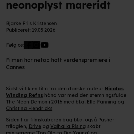
neonoplyst mareridt
Bjarke Friis Kristensen
Publiceret
:
19.05.2026
Følg os:
Filmen har netop haft verdenspremiere i
Cannes
Sidst vi fik en film fra den danske auteur
Nicolas
Winding Refns
hånd var med den stemningsfulde
The Neon Demon
i 2016 med bl.a.
Elle Fanning
og
Christina Hendricks
.
Siden har filmskaberen bag bl.a. også Pusher-
trilogien,
Drive
og
Valhalla Rising
skabt
miniserierne 'Too Old to Die Young' og