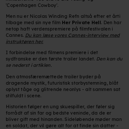
'Copenhagen Cowboy'.
Men nu er Nicolas Winding Refn altså efter et årti
tilbage med sin nye film
Her Private Hell
. Den har
netop haft verdenspremiere på filmfestivalen i
Cannes.
Du kan læse vores Cannes-interview med
instruktøren her.
I forbindelse med filmens premiere i det
sydfranske er den første trailer landet.
Den kan du
se nederst i artiklen.
Den atmosfæremættede trailer byder på
dragende mystik, futuristisk storbystemning, blåt
oplyst tåge og glitrende neonlys - alt sammen sat
stilfuldt i scene.
Historien følger en ung skuespiller, der føler sig
forrådt af sin far og bedste veninde, da de er
bliver gift med hinanden. Sideløbende møder man
en soldat, der vil gøre alt for at finde sin datter -