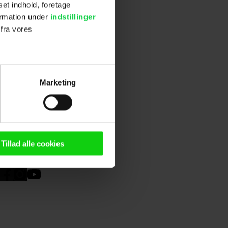
e's So Lovely'
set indhold, foretage
er Jackson og
ormation under
indstillinger
 fra vores
ter
Marketing
ting)
n browser til statistik og
g tilgår oplysninger på din
Tillad alle cookies
oldsmåling, lave
persondatapolitik.