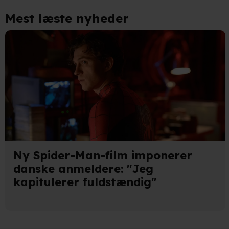
Identificere din enhed bas
Mest læste nyheder
Du kan altid trække dit samty
hele websitet.
Vi bruger egne cookies og coo
funktionalitet, generere stati
Når vi anvender cookies, beh
læse mere om vores brug af coo
Ny Spider-Man-film imponerer
danske anmeldere: "Jeg
kapitulerer fuldstændig"