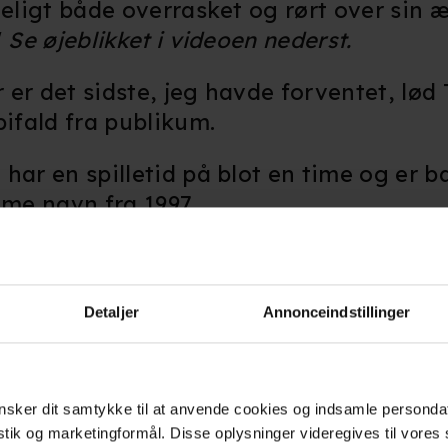
deligt både overrasket og rørt over sin 
"
Se øjeblikket i videoen nederst.
r er det sidste, jeg havde forventet, lød
bifald fra publikum.
har en spilletid på blot en time og er b
me navn fra 1997.
rtens gyldne æra, hvor en ung flyenturias
e tværs over USA mod Hollywood.
Detaljer
Annonceindstillinger
sin mest personlige film nogensinde" og
volta på rollelisten.
sker dit samtykke til at anvende cookies og indsamle personda
tivalen i Cannes har tidligere budt på
istik og marketingformål. Disse oplysninger videregives til vore