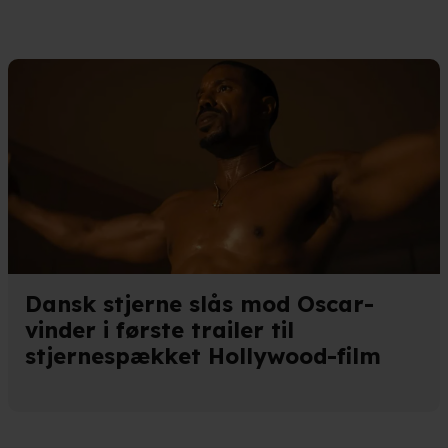
eret på en scanning af dens unikke karakteristika (fingerprinting)
kke tilbage eller ændre indstillinger fra vores "Cookiedeklaratio
kies fra tredjeparter til at optimere dit besøg på vores hjemmesid
stik, huske dine præferencer og til markedsføring.
andler vi kortvarigt din IP-adresse. IP-adressen kan blive delt 
kies og behandling af dine personoplysninger i både vores
privatlivspo
Dansk stjerne slås mod Oscar-
vinder i første trailer til
stjernespækket Hollywood-film