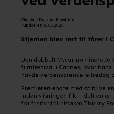
ved verdensp
Christine Dyrskjøt Elmstrøm
Publiceret
:
16.05.2026
Stjernen blev rørt til tårer i
Den dobbelt Oscar-nominerede s
filmfestival i Cannes, hvor hans
havde verdenspremiere fredag a
Premieren endte med at blive en 
inden visningen fik tildelt en ær
fra festivaldirektøren
Thierry F