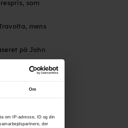
ærespris, som
 Travolta, mens
aseret på John
t og hans mor
Om
 har udover ham
ta om IP-adresse, ID og din
s samarbejdspartnere, der