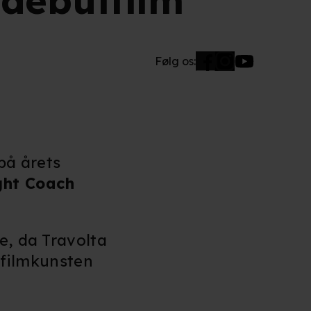
 debutfilm
Følg os:
på årets
ght Coach
e, da Travolta
l filmkunsten