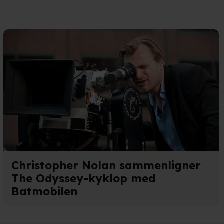
n". Dine valg anvendes på
e. Det gør vi for at sikre
med vores partnere.
Du kan
litik
og
cookiepolitik
.
Christopher Nolan sammenligner
The Odyssey-kyklop med
Batmobilen