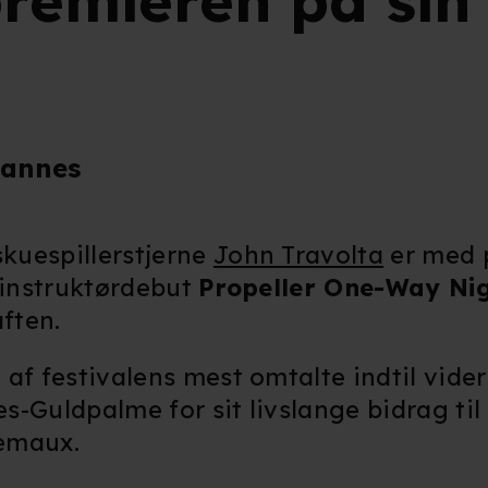
remieren på sin
 Cannes
kuespillerstjerne
John Travolta
er med 
 instruktørdebut
Propeller One-Way Ni
ften.
af festivalens mest omtalte indtil vider
es-Guldpalme for sit livslange bidrag ti
remaux.