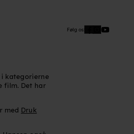
Følg os:
 i kategorierne
 film. Det har
jr med
Druk