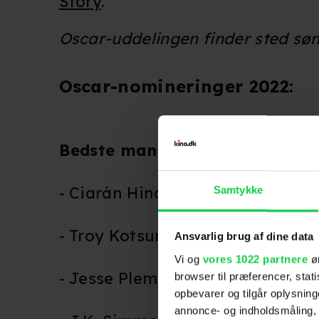
Story
.
Oscar-uddelingen finder sted søn
Oscar-nomineringer 2022:
Bedste mandlige birolle:
- Ciarán Hinds (
Belfast
)
Samtykke
- Troy Kotsur (
CODA
)
Ansvarlig brug af dine data
Vi og
vores 1022 partnere
øn
- Jesse Plemons (
The Power of t
browser til præferencer, stat
opbevarer og tilgår oplysning
annonce- og indholdsmåling,