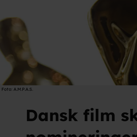
Foto:
A.M.P.A.S.
Dansk film sk