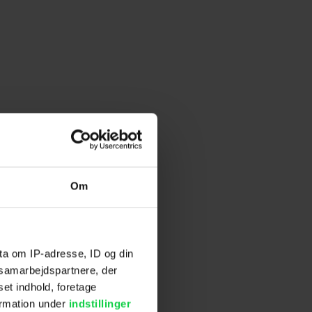
Om
ta om IP-adresse, ID og din
s samarbejdspartnere, der
set indhold, foretage
ormation under
indstillinger