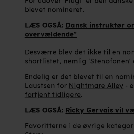
For udover 'Flugt' er den dansk
blevet nomineret.
LÆS OGSÅ:
Dansk instruktør o
overvældende"
Desværre blev det ikke til en no
shortlistet, nemlig 'Stenofonen' 
Endelig er det blevet til en nom
Laustsen for
Nightmare Alley
- e
fortjent tidligere
.
LÆS OGSÅ:
Ricky Gervais vil v
Favoritterne i de øvrige kategori