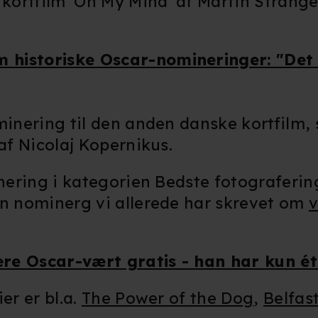
e kortfilm 'On My Mind' af Martin Stran
m historiske Oscar-nomineringer: "Det
minering til den anden danske kortfilm, 
af Nicolaj Kopernikus.
inering i kategorien Bedste fotograferin
n nominerg vi allerede har skrevet om
v
ære Oscar-vært gratis - han har kun ét
er er bl.a.
The Power of the Dog
,
Belfas