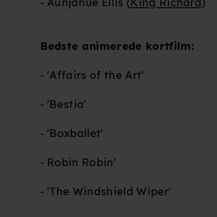
- Aunjanue Ellis (
King Richard
)
Du kan altid trække dit samty
hele websitet.
Vi bruger egne cookies og coo
Bedste animerede kortfilm:
funktionalitet, generere stati
Når vi anvender cookies, beh
- 'Affairs of the Art'
læse mere om vores brug af coo
- 'Bestia'
- 'Boxballet'
- Robin Robin'
- 'The Windshield Wiper'