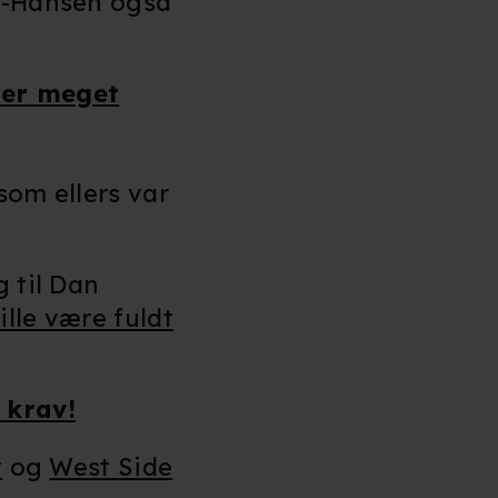
ge-Hansen også
 er meget
som ellers var
g til Dan
ille være fuldt
 krav!
t
og
West Side