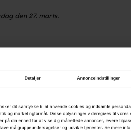
dag den 27. marts.
Detaljer
Annonceindstillinger
sker dit samtykke til at anvende cookies og indsamle personda
he Dog
)
istik og marketingformål. Disse oplysninger videregives til vore
er på din enhed for at vise dig målrettede annoncer, levere tilpas
 lave målgruppeundersøgelser og udvikle tjenester. Se mere inf