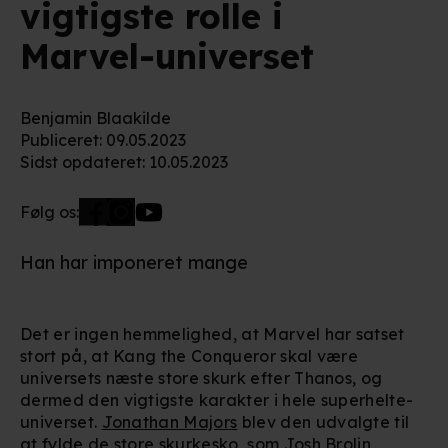
vigtigste rolle i
Marvel-universet
Benjamin Blaakilde
Publiceret
:
09.05.2023
Sidst opdateret
:
10.05.2023
Følg os:
Han har imponeret mange
Det er ingen hemmelighed, at Marvel har satset
stort på, at Kang the Conqueror skal være
universets næste store skurk efter Thanos, og
dermed den vigtigste karakter i hele superhelte-
universet.
Jonathan Majors
blev den udvalgte til
at fylde de store skurkesko, som
Josh Brolin