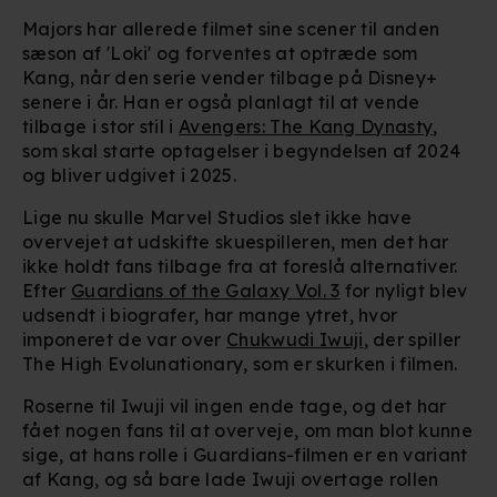
Majors har allerede filmet sine scener til anden
sæson af 'Loki' og forventes at optræde som
Kang, når den serie vender tilbage på Disney+
senere i år. Han er også planlagt til at vende
tilbage i stor stil i
Avengers: The Kang Dynasty
,
som skal starte optagelser i begyndelsen af 2024
og bliver udgivet i 2025.
Lige nu skulle Marvel Studios slet ikke have
overvejet at udskifte skuespilleren, men det har
ikke holdt fans tilbage fra at foreslå alternativer.
Efter
Guardians of the Galaxy Vol. 3
for nyligt blev
udsendt i biografer, har mange ytret, hvor
imponeret de var over
Chukwudi Iwuji
, der spiller
The High Evolunationary, som er skurken i filmen.
Roserne til Iwuji vil ingen ende tage, og det har
fået nogen fans til at overveje, om man blot kunne
sige, at hans rolle i Guardians-filmen er en variant
af Kang, og så bare lade Iwuji overtage rollen