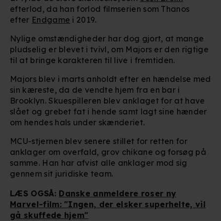
efterlod, da han forlod filmserien som Thanos
efter
Endgame
i 2019.
Nylige omstændigheder har dog gjort, at mange
pludselig er blevet i tvivl, om Majors er den rigtige
til at bringe karakteren til live i fremtiden.
Majors blev i marts anholdt efter en hændelse med
sin kæreste, da de vendte hjem fra en bar i
Brooklyn. Skuespilleren blev anklaget for at have
slået og grebet fat i hende samt lagt sine hænder
om hendes hals under skænderiet.
MCU-stjernen blev senere stillet for retten for
anklager om overfald, grov chikane og forsøg på
samme. Han har afvist alle anklager mod sig
gennem sit juridiske team.
LÆS OGSÅ:
Danske anmeldere roser ny
Marvel-film: "Ingen, der elsker superhelte, vil
gå skuffede hjem"