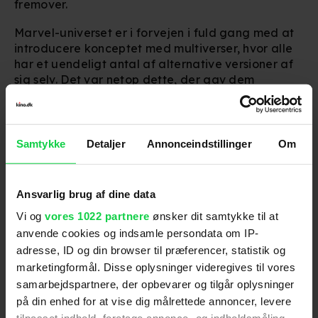
fremover.
Marvel-universet er i forvejen i fuld gang med at
introducere konceptet med multiverser, hvor alle
har et uendeligt antal af alternative versioner af
sig selv. Det var netop dette, der gav dem
mulighed for at bringe tidligere Spider-Man-
skuespillere Tobey Maguire og Andrew Garfield
tilbage i
Spider-Man: No Way Home
forrige år.
Samtykke
Detaljer
Annonceindstillinger
Om
LÆS OGSÅ:
Efter utallige afslag: Stjerne var
overbevist om, at han aldrig ville få en
Marvel-rolle
Ansvarlig brug af dine data
Uanset hvad bliver det interessant at følge sagen
Vi og
vores 1022 partnere
ønsker dit samtykke til at
om Jonathan Majors, og hvorvidt Marvel vil
anvende cookies og indsamle persondata om IP-
reagere på de eventuelle skader, som hans
adresse, ID og din browser til præferencer, statistik og
offentlige persona kunne medføre.
marketingformål. Disse oplysninger videregives til vores
Under alle omstændigheder er alt, hvad vi kan
samarbejdspartnere, der opbevarer og tilgår oplysninger
gøre på nuværende tidspunkt, at vente og se.
på din enhed for at vise dig målrettede annoncer, levere