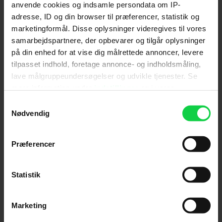
marketingcookies være slået til. Klik her
anvende cookies og indsamle persondata om IP-
for at ændre dine indstillinger.
adresse, ID og din browser til præferencer, statistik og
marketingformål. Disse oplysninger videregives til vores
samarbejdspartnere, der opbevarer og tilgår oplysninger
på din enhed for at vise dig målrettede annoncer, levere
tilpasset indhold, foretage annonce- og indholdsmåling,
lave målgruppeundersøgelser og udvikle tjenester. Se
Følg os for de seneste nyheder, konkurrencer
mere information under
indstillinger
og i vores
samt film- og serietips:
persondatapolitik. Du kan altid trække dit samtykke
Samtykkevalg
tilbage eller ændre indstillinger fra vores
Nødvendig
"Cookiedeklaration", eller ved at trykke på "Privacy
trigger" ikonet.
Præferencer
Mest læste nyheder
Hvis du tillader det, vil vi også gerne:
Indsamle præcise oplysninger om din placering,
Statistik
der kan være nøjagtig inden for få meter
Identificere din enhed baseret på en scanning af
Marketing
dens unikke karakteristika (fingerprinting)