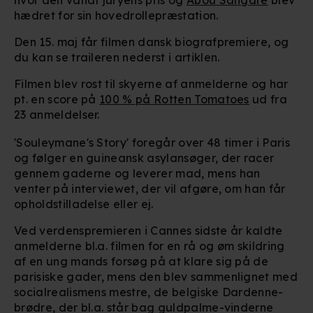
hædret for sin hovedrollepræstation.
Den 15. maj får filmen dansk biografpremiere, og
du kan se traileren nederst i artiklen.
Filmen blev rost til skyerne af anmelderne og har
pt. en score på
100 % på Rotten Tomatoes
ud fra
23 anmeldelser.
'Souleymane's Story' foregår over 48 timer i Paris
og følger en guineansk asylansøger, der racer
gennem gaderne og leverer mad, mens han
venter på interviewet, der vil afgøre, om han får
opholdstilladelse eller ej.
Ved verdenspremieren i Cannes sidste år kaldte
anmelderne bl.a. filmen for en rå og øm skildring
af en ung mands forsøg på at klare sig på de
parisiske gader, mens den blev sammenlignet med
socialrealismens mestre, de belgiske Dardenne-
brødre, der bl.a. står bag guldpalme-vinderne