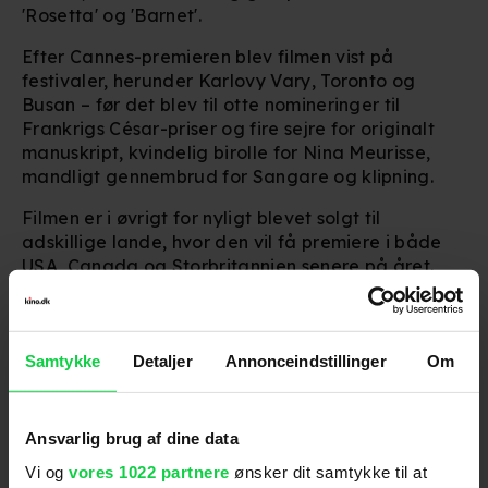
'Rosetta' og 'Barnet'.
Efter Cannes-premieren blev filmen vist på
festivaler, herunder Karlovy Vary, Toronto og
Busan – før det blev til otte nomineringer til
Frankrigs César-priser og fire sejre for originalt
manuskript, kvindelig birolle for Nina Meurisse,
mandligt gennembrud for Sangare og klipning.
Filmen er i øvrigt for nyligt blevet solgt til
adskillige lande, hvor den vil få premiere i både
USA, Canada
og
Storbritannien
senere på året.
'Souleymane's Story' får dansk biografpremiere
den 15. maj.
Samtykke
Detaljer
Annonceindstillinger
Om
Se traileren herunder:
Ansvarlig brug af dine data
For at se dette indhold skal
Vi og
vores 1022 partnere
ønsker dit samtykke til at