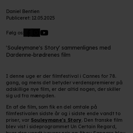
Daniel Bentien
Publiceret
:
12.05.2025
Følg os:
'Souleymane's Story' sammenlignes med
Dardenne-brødrenes film
I denne uge er der filmfestival i Cannes for 78.
gang, og mens det betyder verdenspremierer på
adskillige nye film, er der altid nogen, der skiller
sig ud fra mængden.
En af de film, som fik en del omtale på
filmfestivalen sidste år og i sidste ende vandt to
priser, var
Souleymane's Story
. Den franske film
blev vist i sideprogrammet Un Certain Regard,
hvor den vandt juryens pris og
Abou Sangare
blev