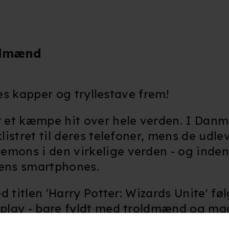
ldmænd
res kapper og tryllestave frem!
 et kæmpe hit over hele verden. I Dan
istret til deres telefoner, mens de udle
ons i den virkelige verden - og inden
rdens smartphones.
ed titlen 'Harry Potter: Wizards Unite' fø
play - bare fyldt med troldmænd og mag