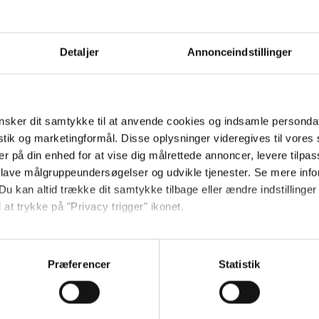
lanceret i 2018 og er skabt i samarbejde
Detaljer
Annonceindstillinger
der historien ikke noget om, men det bl
ore univers bliver koblet til vores virkel
sker dit samtykke til at anvende cookies og indsamle personda
løberen'Fantastiske skabninger... og hvor 
istik og marketingformål. Disse oplysninger videregives til vore
er på din enhed for at vise dig målrettede annoncer, levere tilpas
 lave målgruppeundersøgelser og udvikle tjenester. Se mere inf
Du kan altid trække dit samtykke tilbage eller ændre indstillinger
 at trykke på "Privacy trigger" ikonet.
r de seneste nyheder, konkurrencer samt film- og serietips:
så gerne:
sninger om din placering, der kan være nøjagtig inden for få me
Præferencer
Statistik
 baseret på en scanning af dens unikke karakteristika (fingerprin
ebsitet.