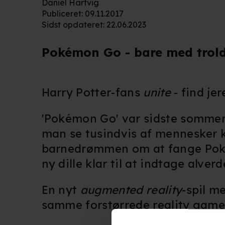
Daniel Hartvig
Publiceret
:
09.11.2017
Sidst opdateret
:
22.06.2023
Pokémon Go - bare med tro
Harry Potter-fans
unite
- find je
'Pokémon Go' var sidste sommer
man se tusindvis af mennesker kl
barnedrømmen om at fange Pokem
ny dille klar til at indtage alve
En nyt
augmented reality
-spil m
samme forstørrede reality game