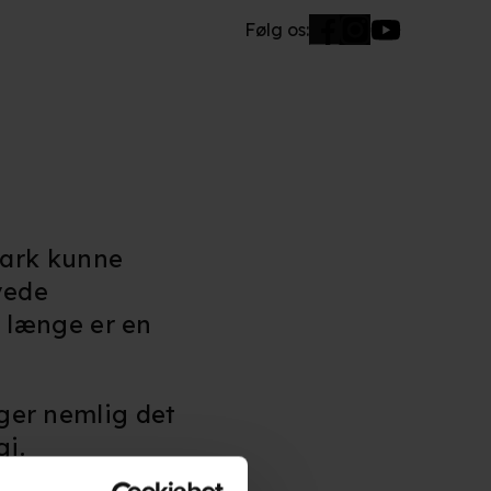
Følg os:
mark kunne
vede
 længe er en
lger nemlig det
i.