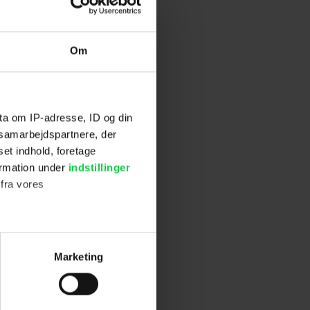
 med bl.a.
Om
iver
ighed.
ta om IP-adresse, ID og din
de findes 2'
s samarbejdspartnere, der
set indhold, foretage
ormation under
indstillinger
 fra vores
ter
Marketing
ting)