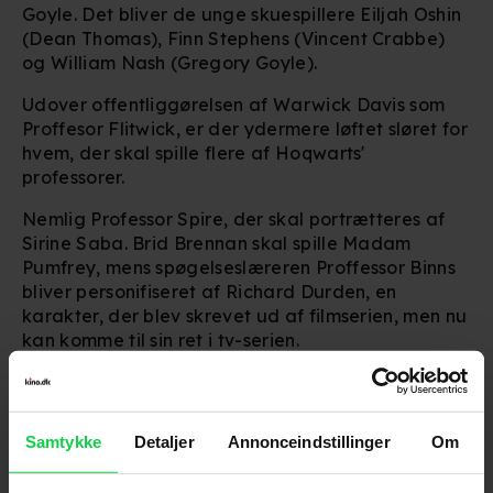
Goyle. Det bliver de unge skuespillere Eiljah Oshin
(Dean Thomas), Finn Stephens (Vincent Crabbe)
og William Nash (Gregory Goyle).
Udover offentliggørelsen af Warwick Davis som
Proffesor Flitwick, er der ydermere løftet sløret for
hvem, der skal spille flere af Hoqwarts'
professorer.
Nemlig Professor Spire, der skal portrætteres af
Sirine Saba. Brid Brennan skal spille Madam
Pumfrey, mens spøgelseslæreren Proffessor Binns
bliver personifiseret af Richard Durden, en
karakter, der blev skrevet ud af filmserien, men nu
kan komme til sin ret i tv-serien.
Harry Potter-serien forventes at få premiere i 2027
på HBO Max.
Samtykke
Detaljer
Annonceindstillinger
Om