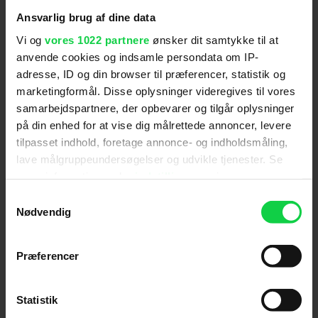
Ansvarlig brug af dine data
Vi og
vores 1022 partnere
ønsker dit samtykke til at
anvende cookies og indsamle persondata om IP-
adresse, ID og din browser til præferencer, statistik og
marketingformål. Disse oplysninger videregives til vores
samarbejdspartnere, der opbevarer og tilgår oplysninger
på din enhed for at vise dig målrettede annoncer, levere
Foto: HBO Max
tilpasset indhold, foretage annonce- og indholdsmåling,
lave målgruppeundersøgelser og udvikle tjenester. Se
mere information under
indstillinger
og i vores
persondatapolitik. Du kan altid trække dit samtykke
Samtykkevalg
tilbage eller ændre indstillinger fra vores
Nødvendig
Følg os for de seneste nyheder, konkurrencer
"Cookiedeklaration", eller ved at trykke på "Privacy
samt film- og serietips:
trigger" ikonet.
Præferencer
Hvis du tillader det, vil vi også gerne:
Indsamle præcise oplysninger om din placering,
Statistik
der kan være nøjagtig inden for få meter