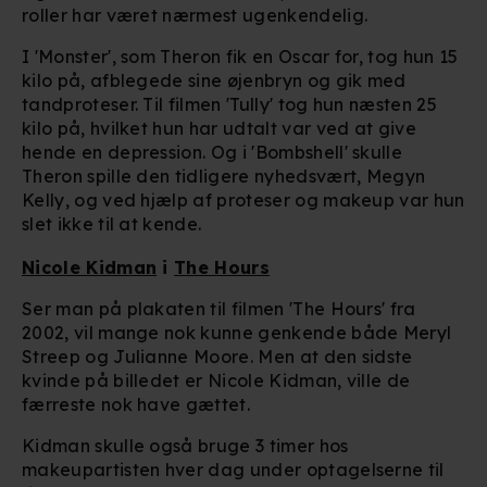
roller har været nærmest ugenkendelig.
I 'Monster', som Theron fik en Oscar for, tog hun 15
kilo på, afblegede sine øjenbryn og gik med
tandproteser. Til filmen 'Tully' tog hun næsten 25
kilo på, hvilket hun har udtalt var ved at give
hende en depression. Og i 'Bombshell' skulle
Theron spille den tidligere nyhedsvært, Megyn
Kelly, og ved hjælp af proteser og makeup var hun
slet ikke til at kende.
Nicole Kidman
i
The Hours
Ser man på plakaten til filmen 'The Hours' fra
2002, vil mange nok kunne genkende både Meryl
Streep og Julianne Moore. Men at den sidste
kvinde på billedet er Nicole Kidman, ville de
færreste nok have gættet.
Kidman skulle også bruge 3 timer hos
makeupartisten hver dag under optagelserne til