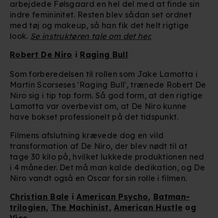
arbejdede Følsgaard en hel del med at finde sin
indre femininitet. Resten blev sådan set ordnet
med tøj og makeup, så han fik det helt rigtige
look.
Se instruktøren tale om det her.
Robert De Niro
i
Raging Bull
Som forberedelsen til rollen som Jake Lamotta i
Martin Scorseses 'Raging Bull', trænede Robert De
Niro sig i tip top form. Så god form, at den rigtige
Lamotta var overbevist om, at De Niro kunne
have bokset professionelt på det tidspunkt.
Filmens afslutning krævede dog en vild
transformation af De Niro, der blev nødt til at
tage 30 kilo på, hvilket lukkede produktionen ned
i 4 måneder. Det må man kalde dedikation, og De
Niro vandt også en Oscar for sin rolle i filmen.
Christian Bale
i
American Psycho
,
Batman-
trilogien
,
The Machinist
,
American Hustle
og
Vice