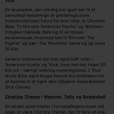
En skuespiller, der virkelig har gjort det til et
personligt kendetegn at gennemgå store
transformationer forud for sine roller, er Christian
Bale. Til film som 'American Psycho' og 'Batman'-
trilogien trænede Bale sig til en massiv
muskelmasse, hvorimod han til film som 'The
Fighter' og især 'The Machinist' tabte sig op imod
30 kilo.
Senere i karrieren har han også haft roller i
'American Hustle' og 'Vice', hvor han har taget 20
kilo på – særligt omkring maveregionen. I 'Vice'
skulle Bale også bruge timevis hos sminkøren for
at komme til at ligne den tidligere vicepræsident
Dick Cheney.
Charlize Theron
i
Monster
,
Tully
og
Bombshell
En anden sand mester i forvandlingens kunst må
siges at være Charlize Theron, der til flere af sine