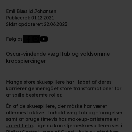
Emil Blæsild Johansen
Publiceret
:
01.12.2021
Sidst opdateret
:
22.06.2023
Følg os:
Oscar-vindende vægttab og voldsomme
kropspiercinger
Mange store skuespillere har i løbet af deres
karrierer gennemgået store transformationer for
at spille bestemte roller.
Én af de skuespillere, der måske har været
allermest aktive i forhold vægttab og -forøgelser
samt at bruge timevis hos makeup-artisterne er
Jared Leto
. Lige nu kan stjerneskuespilleren ses i
Ridley Scotts
House of Gucci
- hvis du altså kan