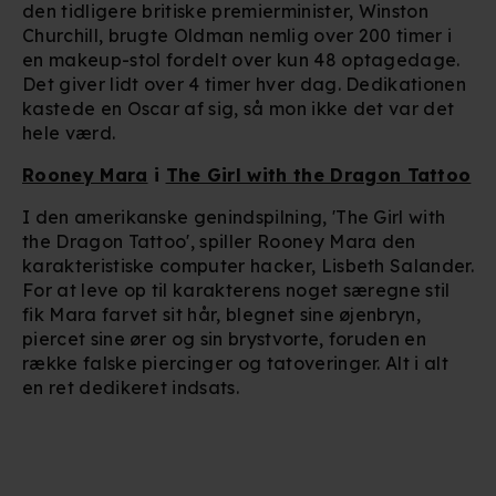
den tidligere britiske premierminister, Winston
Vi bruger egne cookies og cookies fra tredjeparter til at
Churchill, brugte Oldman nemlig over 200 timer i
optimere dit besøg på vores hjemmeside. Det gør vi for
en makeup-stol fordelt over kun 48 optagedage.
Det giver lidt over 4 timer hver dag. Dedikationen
at sikre funktionalitet, generere statistik, huske dine
kastede en Oscar af sig, så mon ikke det var det
præferencer og til markedsføring.
hele værd.
Når vi anvender cookies, behandler vi kortvarigt din IP-
Rooney Mara
i
The Girl with the Dragon Tattoo
adresse. IP-adressen kan blive delt med vores
I den amerikanske genindspilning, 'The Girl with
partnere.
Du kan læse mere om vores brug af cookies og
the Dragon Tattoo', spiller Rooney Mara den
behandling af dine personoplysninger i både vores
karakteristiske computer hacker, Lisbeth Salander.
privatlivspolitik
og
cookiepolitik
.
For at leve op til karakterens noget særegne stil
fik Mara farvet sit hår, blegnet sine øjenbryn,
piercet sine ører og sin brystvorte, foruden en
række falske piercinger og tatoveringer. Alt i alt
en ret dedikeret indsats.