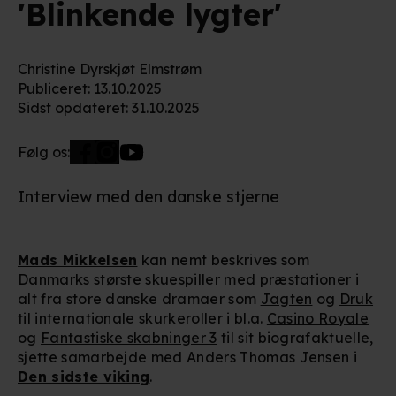
'Blinkende lygter'
Christine Dyrskjøt Elmstrøm
Publiceret
:
13.10.2025
Sidst opdateret
:
31.10.2025
Følg os:
Interview med den danske stjerne
Mads Mikkelsen
kan nemt beskrives som
Danmarks største skuespiller med præstationer i
alt fra store danske dramaer som
Jagten
og
Druk
til internationale skurkeroller i bl.a.
Casino Royale
og
Fantastiske skabninger 3
til sit biografaktuelle,
sjette samarbejde med Anders Thomas Jensen i
Den sidste viking
.