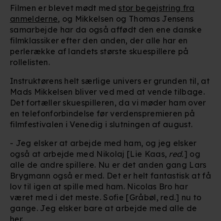
Filmen er blevet mødt med
stor begejstring fra
anmelderne
, og Mikkelsen og Thomas Jensens
samarbejde har da også affødt den ene danske
filmklassiker efter den anden, der alle har en
perlerække af landets største skuespillere på
rollelisten.
Instruktørens helt særlige univers er grunden til, at
Mads Mikkelsen bliver ved med at vende tilbage.
Det fortæller skuespilleren, da vi møder ham over
en telefonforbindelse før verdenspremieren på
filmfestivalen i Venedig i slutningen af august.
- Jeg elsker at arbejde med ham, og jeg elsker
også at arbejde med Nikolaj [Lie Kaas,
red.
] og
alle de andre spillere.
Nu er det anden gang Lars
Brygmann også er med. Det er helt fantastisk at få
lov til igen at spille med ham. Nicolas Bro har
været med i det meste. Sofie [Gråbøl, red.] nu to
gange. Jeg elsker bare at arbejde med alle de
her.