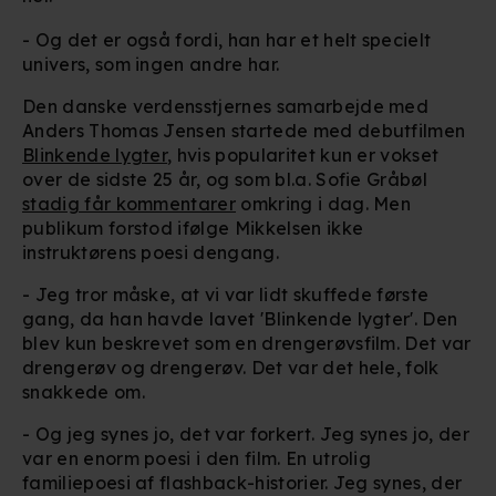
- Og det er også fordi, han har et helt specielt
univers, som ingen andre har.
Den danske verdensstjernes samarbejde med
Anders Thomas Jensen startede med debutfilmen
Blinkende lygter
, hvis popularitet kun er vokset
over de sidste 25 år, og som bl.a. Sofie Gråbøl
stadig får kommentarer
omkring i dag. Men
publikum forstod ifølge Mikkelsen ikke
instruktørens poesi dengang.
-
Jeg tror måske, at vi var lidt skuffede første
gang, da han havde lavet 'Blinkende lygter'. Den
blev kun beskrevet som en drengerøvsfilm. Det var
drengerøv og drengerøv. Det var det hele, folk
snakkede om.
- Og jeg synes jo, det var forkert. Jeg synes jo, der
var en enorm poesi i den film. En utrolig
familiepoesi af flashback-historier. Jeg synes, der