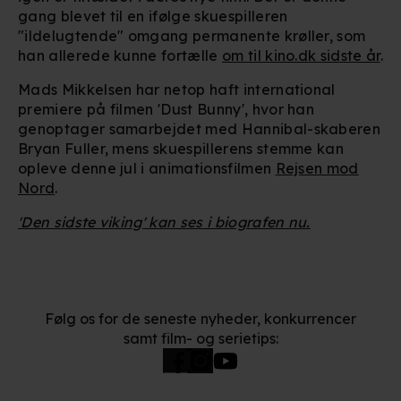
optimere dit besøg på vores hjemmeside. Det gør vi for
gang blevet til en ifølge skuespilleren
at sikre funktionalitet, generere statistik, huske dine
"ildelugtende" omgang permanente krøller, som
præferencer og til markedsføring.
han allerede kunne fortælle
om til kino.dk sidste år
.
Når vi anvender cookies, behandler vi kortvarigt din IP-
Mads Mikkelsen har netop haft international
premiere på filmen 'Dust Bunny', hvor han
adresse. IP-adressen kan blive delt med vores
genoptager samarbejdet med Hannibal-skaberen
partnere.
Du kan læse mere om vores brug af cookies og
Bryan Fuller, mens skuespillerens stemme kan
behandling af dine personoplysninger i både vores
opleve denne jul i animationsfilmen
Rejsen mod
privatlivspolitik
og
cookiepolitik
.
Nord
.
'Den sidste viking' kan ses i biografen nu.
Følg os for de seneste nyheder, konkurrencer
samt film- og serietips: