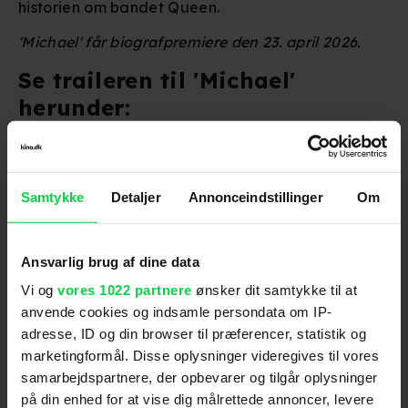
historien om bandet Queen.
'Michael' får biografpremiere den 23. april 2026.
Se traileren til 'Michael'
herunder:
For at se dette indhold skal
Samtykke
Detaljer
Annonceindstillinger
Om
marketingcookies være slået til. Klik her
for at ændre dine indstillinger.
Ansvarlig brug af dine data
Vi og
vores 1022 partnere
ønsker dit samtykke til at
anvende cookies og indsamle persondata om IP-
adresse, ID og din browser til præferencer, statistik og
Følg os for de seneste nyheder, konkurrencer
marketingformål. Disse oplysninger videregives til vores
samt film- og serietips:
samarbejdspartnere, der opbevarer og tilgår oplysninger
på din enhed for at vise dig målrettede annoncer, levere