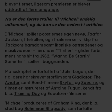
blevet fjernet, ligesom premieren er blevet
udskudt af flere omgange.
Nu er den første trailer til 'Michael' endelig
udkommet, og du kan se den nederst i artiklen.
I 'Michael' spiller popstjernes egen nevø, Jaafar
Jackson, titelrollen, og i traileren ser vi klip fra
Jacksons barndom samt ikoniske optrædener og
musikvideoer – herunder "Thriller" – glider forbi,
mens hans hit fra 1982, "Wanna Be Startin’
Somethin", spiller i baggrunden.
Manuskriptet er forfattet af John Logan, der
tidligere har skrevet storfilm som
Gladiator
,
The
Aviator
samt Bond-filmene
Skyfall
og
Spectre
, og
filmen er instrureret af
Antoine Fuqua
, kendt fra
bl.a.
Training Day
og Equalizer-filmserien.
'Michael' produceres af Graham King, der bl.a.
stod bag
Bohemian Rhapsody
, som fortalte