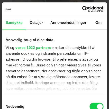
Samtykke
Detaljer
Annonceindstillinger
Om
Ansvarlig brug af dine data
Vi og
vores 1022 partnere
ønsker dit samtykke til at
anvende cookies og indsamle persondata om IP-
adresse, ID og din browser til præferencer, statistik og
marketingformål. Disse oplysninger videregives til vores
samarbejdspartnere, der opbevarer og tilgår oplysninger
på din enhed for at vise dig målrettede annoncer, levere
For at se dette indhold skal
tilpasset indhold, foretage annonce- og indholdsmåling,
marketingcookies være slået til. Klik her
lave målgruppeundersøgelser og udvikle tjenester. Se
mere information under
indstillinger
og i vores
for at ændre dine indstillinger.
persondatapolitik. Du kan altid trække dit samtykke
Samtykkevalg
tilbage eller ændre indstillinger fra vores
Nødvendig