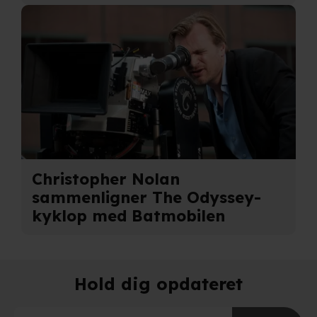
adresse. IP-adressen kan blive delt med vores
partnere.
Du kan læse mere om vores brug af cookies og
behandling af dine personoplysninger i både vores
privatlivspolitik
og
cookiepolitik
.
Christopher Nolan
sammenligner The Odyssey-
kyklop med Batmobilen
Hold dig opdateret