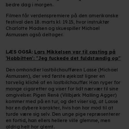
bedre dag i morgen.
Filmen får verdenspremiere på den amerikanske
festival den 18. marts kl. 19.15, hvor instruktør
Charlotte Madsen og skuespiller Michael
Asmussen også deltager.
LÆS OGSÅ:
Lars Mikkelsen var til casting på
'Hobbitten': "Jeg fuckede det fuldstændig op"
Den omhandler lastbilchaufføren Lasse (Michael
Asmussen), der ved første øjekast ligner en
tarvelig kliché af en lastbilchauffør. Han ryger for
mange cigaretter og viser for lidt nærvær til sine
omgivelser. Pigen René (Villbjørk Malling Agger)
kommer med på en tur, og det viser sig, at Lasse
har en dybere karakter, hvis han har mod til at
turde være sig selv. Den unge pige repræsenterer
en fortid, han ellers hellere ville glemme, men
aldrig helt har glemt.