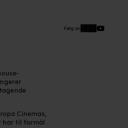
Følg os:
house-
ungerer
eltagende
uropa Cinemas,
har til formål