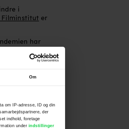
ndre i
Filminstitut
er
pandemien har
 som historisk
en bæredygtig
Om
a Det Danske
rojektet.
ta om IP-adresse, ID og din
s samarbejdspartnere, der
set indhold, foretage
ormation under
indstillinger