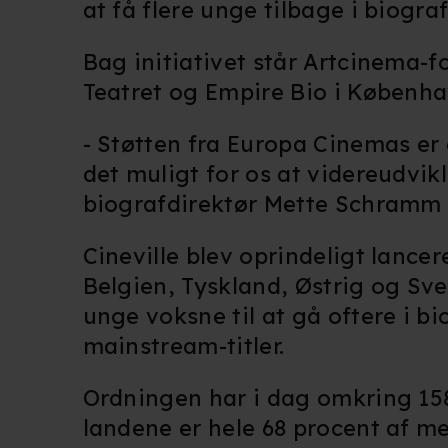
at få flere unge tilbage i biogra
Bag initiativet står Artcinema-
Teatret og Empire Bio i Københa
- Støtten fra Europa Cinemas er 
det muligt for os at videreudvik
biografdirektør Mette Schramm f
Cineville blev oprindeligt lancer
Belgien, Tyskland, Østrig og Sve
unge voksne til at gå oftere i b
mainstream-titler.
Ordningen har i dag omkring 158
landene er hele 68 procent af m