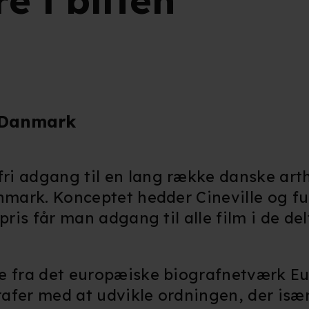
e i biffen
l Danmark
ri adgang til en lang række danske art
anmark. Konceptet hedder Cineville og f
pris får man adgang til alle film i de d
te fra det europæiske biografnetværk E
afer med at udvikle ordningen, der især 