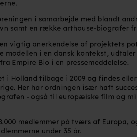
ferne.
foreningen i samarbejde med blandt and
vn samt en række arthouse-biografer fr
en vigtig anerkendelse af projektets po
le modellen i en dansk kontekst, udtaler
ra Empire Bio i en pressemeddelelse.
et i Holland tilbage i 2009 og findes elle
rige. Her har ordningen især haft succe
iografen - også til europæiske film og m
.000 medlemmer på tværs af Europa, og 
edlemmerne under 35 år.