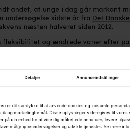
ndt andet, at unge i dag går markant mi
en undersøgelse sidste år fra
Det Danske 
ekvens næsten halveret siden 2012.
s fleksibilitet og ændrede vaner efter 
ne at fastholde de unge biografgængere,
ste målgruppe.
d at finde en teknisk løsning og skabe 
Detaljer
Annonceindstillinger
til den danske filmbranche.
de i december 2025 udviklingsstøtte fr
mark Fonden til den indledende fase af p
sker dit samtykke til at anvende cookies og indsamle personda
istik og marketingformål. Disse oplysninger videregives til vore
er på din enhed for at vise dig målrettede annoncer, levere tilpas
 lave målgruppeundersøgelser og udvikle tjenester. Se mere inf