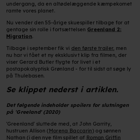
undergang, da en altødelæggende kæmpekomet
ramte vores planet.
Nu vender den 55-årige skuespiller tilbage for at
gentage sin rolle i fortsættelsen
Greenland 2:
Migration
.
Tilbage i september fik vi
den første trailer
, men
nu har vi fået et ny eksklusivt klip fra filmen, der
viser Gerard Butler flygte for livet i et
postapokalyptisk Grønland - for til sidst at søge ly
på Thulebasen.
Se klippet nederst i artiklen.
Det følgende indeholder spoilers for slutningen
på 'Greeland' (2020)
'Greenland' sluttede med, at John Garrity,
hustruen Allison (
Morena Baccarin
) og sønnen
Nathan (i den nye film spillet af
Roman Griffin