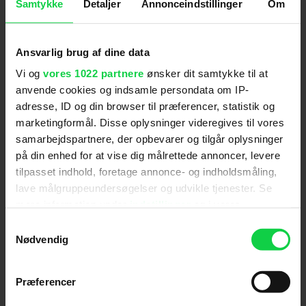
Samtykke
Detaljer
Annonceindstillinger
Om
Filmen er instrueret af
Ric Roman Waugh
, som
også stod bag kameraet på den første film og nu
har lavet en håndfuld film med hovedrollen
Ansvarlig brug af dine data
Gerard Butler.
Vi og
vores 1022 partnere
ønsker dit samtykke til at
'Greenland 2: Migration' får biografpremiere den
anvende cookies og indsamle persondata om IP-
29. januar.
adresse, ID og din browser til præferencer, statistik og
marketingformål. Disse oplysninger videregives til vores
samarbejdspartnere, der opbevarer og tilgår oplysninger
For at se dette indhold skal
på din enhed for at vise dig målrettede annoncer, levere
marketingcookies være slået til. Klik her
tilpasset indhold, foretage annonce- og indholdsmåling,
for at ændre dine indstillinger.
lave målgruppeundersøgelser og udvikle tjenester. Se
mere information under
indstillinger
og i vores
persondatapolitik. Du kan altid trække dit samtykke
Samtykkevalg
tilbage eller ændre indstillinger fra vores
Nødvendig
"Cookiedeklaration", eller ved at trykke på "Privacy
trigger" ikonet.
Følg os for de seneste nyheder, konkurrencer
Præferencer
samt film- og serietips:
Hvis du tillader det, vil vi også gerne: