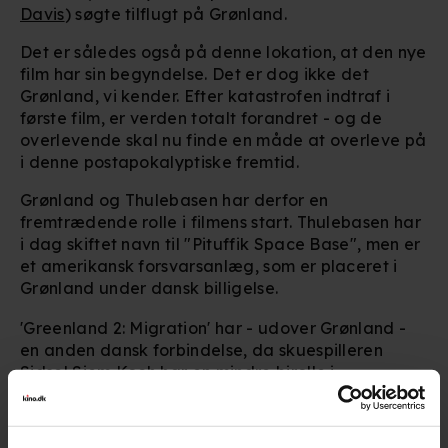
Davis
) søgte tilflugt på Grønland.
Det er således også på denne lokation, at den nye
film har sin begyndelse. Det er dog ikke det
Grønland, vi kender. Efter katastrofen indtraf i
første film, er verden totalt forandret - og de
overlevende skal nu finde en måde at overleve på
i denne postapokalyptiske fremtid.
Grønland og Thulebasen har derfor en
fremtrædende rolle i filmens start. Thulebasen har
i dag skiftet navn til "Pituffik Space Base", men er
et amerikansk forsvarsanlæg, som er placeret i
Grønland under dansk billigelse.
'Greenland 2: Migration' har - udover Grønland -
en anden dansk forbindelse, da skuespilleren
Sidsel Siem Koch
har en mindre birolle i
actionfilmen. En historie, vi kunne afsløre tidligere i
år, hvor den danske skuespiller også udtalte sig til
os om sin oplevelse.
Læs mere her.