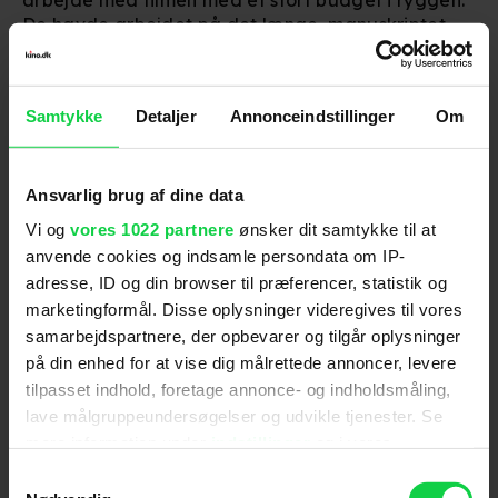
De havde arbejdet på det længe, manuskriptet
var godt.
- Jeg forstod, hvordan min karakter passede ind i
det store billede. Selvom hun kun dukker op i et
Samtykke
Detaljer
Annonceindstillinger
Om
kort stykke tid, så følte jeg, at der var nok at tage
fat på, og jeg elskede kompleksiteten i det,
fortæller Anderson til kino.dk.
Ansvarlig brug af dine data
- Men det er også bare en ære at være med i
Vi og
vores 1022 partnere
ønsker dit samtykke til at
noget, som jeg var af fan af til at begynde med.
anvende cookies og indsamle persondata om IP-
adresse, ID og din browser til præferencer, statistik og
'TRON: Ares' kan ses i biografen nu.
marketingformål. Disse oplysninger videregives til vores
samarbejdspartnere, der opbevarer og tilgår oplysninger
Se video-interview med Gillian
på din enhed for at vise dig målrettede annoncer, levere
Anderson herunder.
tilpasset indhold, foretage annonce- og indholdsmåling,
lave målgruppeundersøgelser og udvikle tjenester. Se
mere information under
indstillinger
og i vores
For at se dette indhold skal
persondatapolitik. Du kan altid trække dit samtykke
Samtykkevalg
marketingcookies være slået til. Klik her
tilbage eller ændre indstillinger fra vores