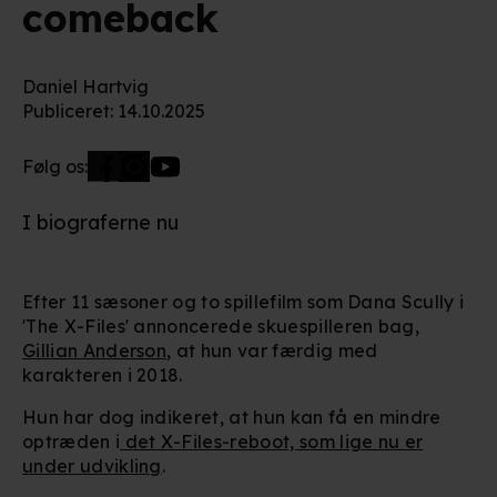
comeback
Daniel Hartvig
Publiceret
:
14.10.2025
Følg os:
I biograferne nu
Efter 11 sæsoner og to spillefilm som Dana Scully i
'The X-Files' annoncerede skuespilleren bag,
Gillian Anderson
, at hun var færdig med
karakteren i 2018.
Hun har dog indikeret, at hun kan få en mindre
optræden i
det X-Files-reboot, som lige nu er
under udvikling
.