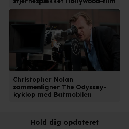
stjernespækket Hollywood-film
adresse. IP-adressen kan blive delt med vores
partnere.
Du kan læse mere om vores brug af cookies og
behandling af dine personoplysninger i både vores
privatlivspolitik
og
cookiepolitik
.
Christopher Nolan
sammenligner The Odyssey-
kyklop med Batmobilen
Hold dig opdateret