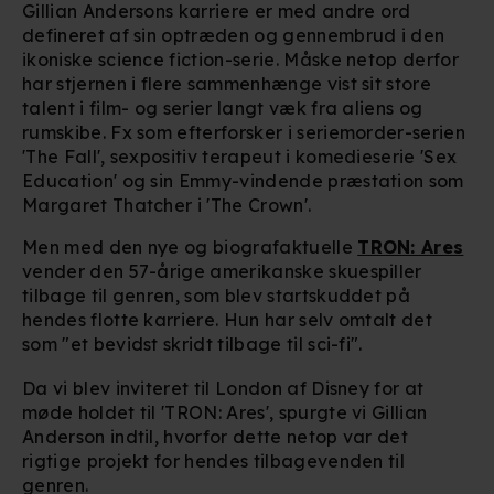
Gillian Andersons karriere er med andre ord
defineret af sin optræden og gennembrud i den
ikoniske science fiction-serie. Måske netop derfor
har stjernen i flere sammenhænge vist sit store
talent i film- og serier langt væk fra aliens og
rumskibe. Fx som efterforsker i seriemorder-serien
'The Fall', sexpositiv terapeut i komedieserie 'Sex
Education' og sin Emmy-vindende præstation som
Margaret Thatcher i 'The Crown'.
Men med den nye og biografaktuelle
TRON: Ares
vender den 57-årige amerikanske skuespiller
tilbage til genren, som blev startskuddet på
hendes flotte karriere. Hun har selv omtalt det
som "et bevidst skridt tilbage til sci-fi".
Da vi blev inviteret til London af Disney for at
møde holdet til 'TRON: Ares', spurgte vi Gillian
Anderson indtil, hvorfor dette netop var det
rigtige projekt for hendes tilbagevenden til
genren.