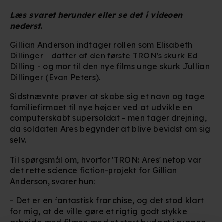
Læs svaret herunder eller se det i videoen
nederst.
Gillian Anderson indtager rollen som Elisabeth
Dillinger - datter af den første
TRON's
skurk Ed
Dilling - og mor til den nye films unge skurk Jullian
Dillinger (
Evan Peters
).
Sidstnævnte prøver at skabe sig et navn og tage
familiefirmaet til nye højder ved at udvikle en
computerskabt supersoldat - men tager drejning,
da soldaten Ares begynder at blive bevidst om sig
selv.
Til spørgsmål om, hvorfor 'TRON: Ares' netop var
det rette science fiction-projekt for Gillian
Anderson, svarer hun:
- Det er en fantastisk franchise, og det stod klart
for mig, at de ville gøre et rigtig godt stykke
arbejde med filmen med et stort budget i ryggen.