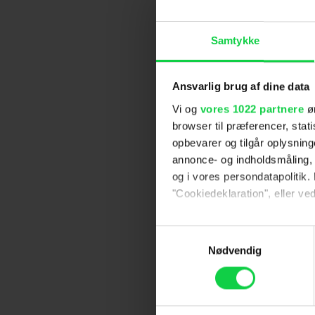
Samtykke
Ansvarlig brug af dine data
Vi og
vores 1022 partnere
øn
browser til præferencer, stat
opbevarer og tilgår oplysning
annonce- og indholdsmåling,
og i vores persondatapolitik. 
"Cookiedeklaration", eller ved
Hvis du tillader det, vil vi og
Samtykkevalg
Indsamle præcise oply
Nødvendig
Identificere din enhed
Dine valg anvendes på hele w