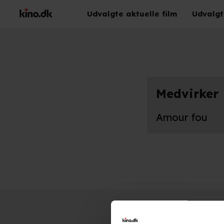
Udvalgte aktuelle film
Udvalgt
Medvirker
Amour fou