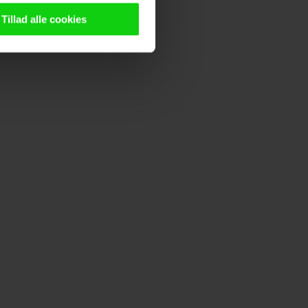
n browser til statistik og
g tilgår oplysninger på din
Tillad alle cookies
oldsmåling, lave
persondatapolitik.
n". Dine valg anvendes på
e. Det gør vi for at sikre
med vores partnere.
Du kan
litik
og
cookiepolitik
.