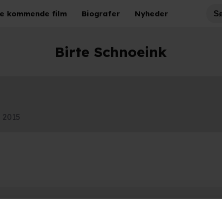
e kommende film
Biografer
Nyheder
Birte Schnoeink
2015
Hold dig opdateret