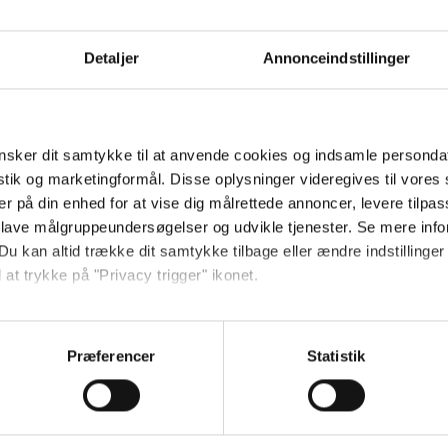
Send
Detaljer
Annonceindstillinger
Ved tilmelding accepterer jeg
samtidig Kino.dks
Markedsføringssamtykke
sker dit samtykke til at anvende cookies og indsamle personda
istik og marketingformål. Disse oplysninger videregives til vore
er på din enhed for at vise dig målrettede annoncer, levere tilpas
Om Kino.dk
 lave målgruppeundersøgelser og udvikle tjenester. Se mere inf
Du kan altid trække dit samtykke tilbage eller ændre indstillinger
Annoncering
 at trykke på "Privacy trigger" ikonet.
Privatlivspolitik
Betalingsbetingelser
så gerne:
Om os
sninger om din placering, der kan være nøjagtig inden for få me
Præferencer
Statistik
Ledige stillinger
 baseret på en scanning af dens unikke karakteristika (fingerprin
ebsitet.