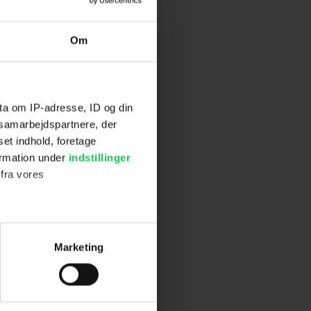
Om
ta om IP-adresse, ID og din
s samarbejdspartnere, der
set indhold, foretage
ormation under
indstillinger
 fra vores
ter
Marketing
ting)