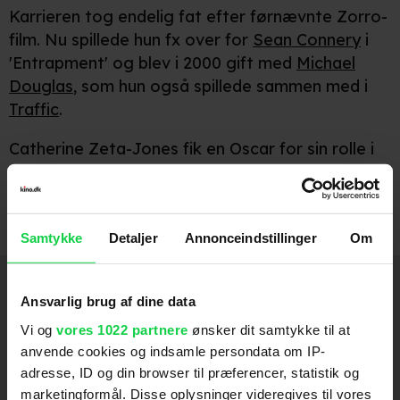
Karrieren tog endelig fat efter førnævnte Zorro-
film. Nu spillede hun fx over for
Sean Connery
i
'Entrapment' og blev i 2000 gift med
Michael
Douglas
, som hun også spillede sammen med i
Traffic
.
Catherine Zeta-Jones fik en Oscar for sin rolle i
Chicago
, og efterfølgende har hun forført både
George Clooney
og
Brad Pitt
i henholdsvis
Intolerable Cruelty
og
Ocean's Twelve
.
Samtykke
Detaljer
Annonceindstillinger
Om
Medvirker
Ansvarlig brug af dine data
Red 2
2013
Vi og
vores 1022 partnere
ønsker dit samtykke til at
anvende cookies og indsamle persondata om IP-
Broken City
2013
adresse, ID og din browser til præferencer, statistik og
marketingformål. Disse oplysninger videregives til vores