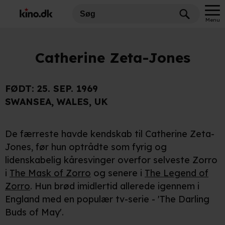
Menu
Catherine Zeta-Jones
FØDT:
25. SEP. 1969
SWANSEA, WALES, UK
De færreste havde kendskab til Catherine Zeta-
Jones, før hun optrådte som fyrig og
lidenskabelig kåresvinger overfor selveste Zorro
i
The Mask of Zorro
og senere i
The Legend of
Zorro
. Hun brød imidlertid allerede igennem i
England med en populær tv-serie - 'The Darling
Buds of May'.