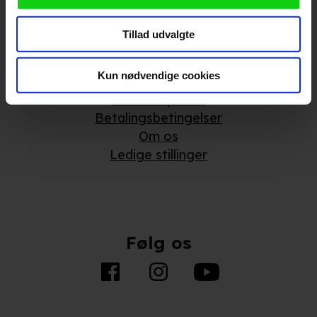
indsamle persondata om IP-adresse, ID og din browser til
statistik og marketingformål. Disse oplysninger
Tillad udvalgte
videregives til vores samarbejdspartnere, der opbevarer
Om Kino.dk
og tilgår oplysninger på din enhed for at vise dig
målrettede annoncer, levere tilpasset indhold, foretage
Kun nødvendige cookies
Annoncering
annonce- og indholdsmåling, lave produktudvikling og
Privatlivspolitik
opnå målgruppeindsigt. Se mere information
Betalingsbetingelser
under indstillinger og i vores persondatapolitik.
Om os
Ledige stillinger
Hvis du tillader det, vil vi også gerne:
Indsamle præcise oplysninger om din placering, der
kan være nøjagtig inden for få meter
Identificere din enhed baseret på en scanning af dens
Følg os
unikke karakteristika (fingerprinting)
Du kan altid trække dit samtykke tilbage eller ændre
indstillinger fra vores "Cookiedeklaration". Dine valg
anvendes på hele websitet.