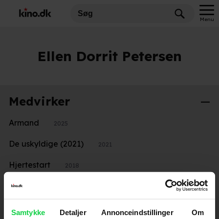
Menu
Ellen Dorrit Petersen
Medvirker
Armand
2025
De uskyldige (2021)
2021
Hjertestart
2018
Thelma
2017
Shelley
2016
Samtykke
Detaljer
Annonceindstillinger
Om