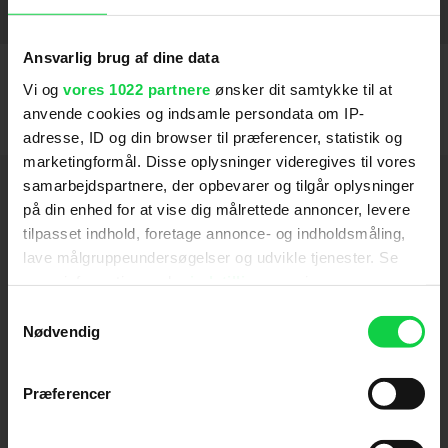
Blind
2014
SE FLERE
Ansvarlig brug af dine data
Vi og
vores 1022 partnere
ønsker dit samtykke til at
anvende cookies og indsamle persondata om IP-
adresse, ID og din browser til præferencer, statistik og
marketingformål. Disse oplysninger videregives til vores
Hold dig opdateret
samarbejdspartnere, der opbevarer og tilgår oplysninger
på din enhed for at vise dig målrettede annoncer, levere
tilpasset indhold, foretage annonce- og indholdsmåling,
Send
lave målgruppeundersøgelser og udvikle tjenester. Se
mere information under
indstillinger
og i vores
Ved tilmelding accepterer jeg samtidig
persondatapolitik. Du kan altid trække dit samtykke
Samtykkevalg
Kino.dks
Markedsføringssamtykke
tilbage eller ændre indstillinger fra vores
Nødvendig
"Cookiedeklaration", eller ved at trykke på "Privacy
trigger" ikonet.
Præferencer
Om Kino.dk
Hvis du tillader det, vil vi også gerne: