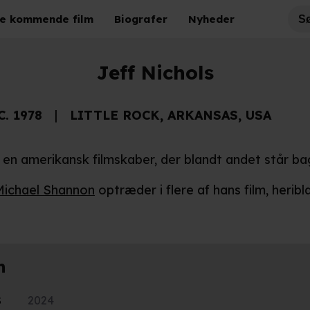
e kommende film
Biografer
Nyheder
Jeff Nichols
C. 1978
LITTLE ROCK, ARKANSAS, USA
r en amerikansk filmskaber, der blandt andet står b
Michael Shannon
optræder i flere af hans film, herib
n
s
2024