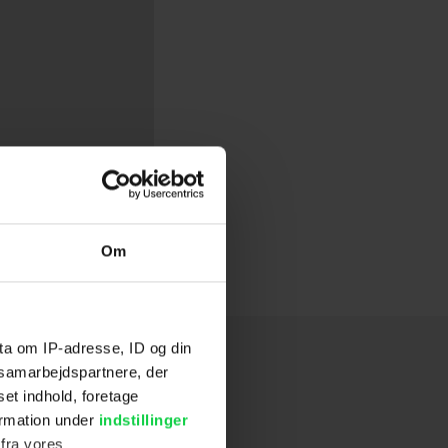
Om
ta om IP-adresse, ID og din
s samarbejdspartnere, der
set indhold, foretage
ormation under
indstillinger
 fra vores