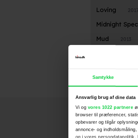
Loving
201
Midnight Spec
Mud
2013
Take Shelter
Samtykke
Ansvarlig brug af dine data
Vi og
vores 1022 partnere
øn
browser til præferencer, stat
opbevarer og tilgår oplysning
annonce- og indholdsmåling,
og i vores persondatapolitik. 