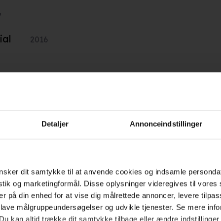
7
ial
2016
2012
Detaljer
Annonceindstillinger
Hold dig opdateret
sker dit samtykke til at anvende cookies og indsamle personda
istik og marketingformål. Disse oplysninger videregives til vore
er på din enhed for at vise dig målrettede annoncer, levere tilpas
Send
 lave målgruppeundersøgelser og udvikle tjenester. Se mere inf
Du kan altid trække dit samtykke tilbage eller ændre indstillinger