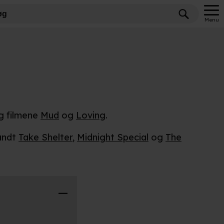
Menu
ag filmene
Mud
og
Loving
.
landt
Take Shelter
,
Midnight Special
og
The