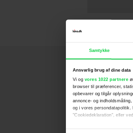
De raske og d
Junglebanden
Storken Richa
Ernest & Celes
Familien Bigf
Bien Maja: På
Junglebanden
Samtykke
Ansvarlig brug af dine data
Vi og
vores 1022 partnere
øn
browser til præferencer, stat
opbevarer og tilgår oplysning
annonce- og indholdsmåling,
og i vores persondatapolitik. 
"Cookiedeklaration", eller ved
Hvis du tillader det, vil vi og
Samtykkevalg