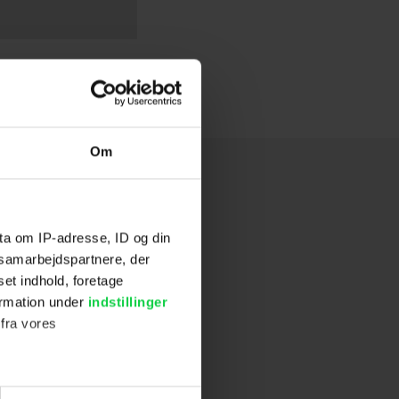
Om
ta om IP-adresse, ID og din
s samarbejdspartnere, der
set indhold, foretage
ormation under
indstillinger
 fra vores