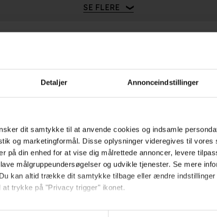
e rå
 på nye eventyr
rd og den mystiske juvel
tine 2: Rejsen til Vrøvlistan
oot
 nye honningeventyr
2018
2020
2024
2023
2018
2023
2023
SE FLERE
Detaljer
Annonceindstillinger
Hold dig opdateret
Send
sker dit samtykke til at anvende cookies og indsamle personda
istik og marketingformål. Disse oplysninger videregives til vore
Ved tilmelding accepterer jeg
er på din enhed for at vise dig målrettede annoncer, levere tilpas
samtidig Kino.dks
 lave målgruppeundersøgelser og udvikle tjenester. Se mere inf
Du kan altid trække dit samtykke tilbage eller ændre indstillinger
Markedsføringssamtykke
 at trykke på "Privacy trigger" ikonet.
så gerne:
Om Kino.dk