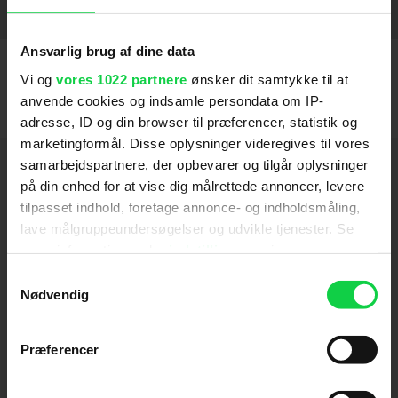
Manchester by the Sea
The Grand Budapest Hotel
Moonrise Kingdom
2012
2017
2014
SE FLERE
Ansvarlig brug af dine data
Vi og
vores 1022 partnere
ønsker dit samtykke til at
anvende cookies og indsamle persondata om IP-
adresse, ID og din browser til præferencer, statistik og
marketingformål. Disse oplysninger videregives til vores
Hold dig opdateret
samarbejdspartnere, der opbevarer og tilgår oplysninger
på din enhed for at vise dig målrettede annoncer, levere
tilpasset indhold, foretage annonce- og indholdsmåling,
Send
lave målgruppeundersøgelser og udvikle tjenester. Se
mere information under
indstillinger
og i vores
Ved tilmelding accepterer jeg samtidig
persondatapolitik. Du kan altid trække dit samtykke
Samtykkevalg
Kino.dks
Markedsføringssamtykke
tilbage eller ændre indstillinger fra vores
Nødvendig
"Cookiedeklaration", eller ved at trykke på "Privacy
trigger" ikonet.
Præferencer
Om Kino.dk
Hvis du tillader det, vil vi også gerne: