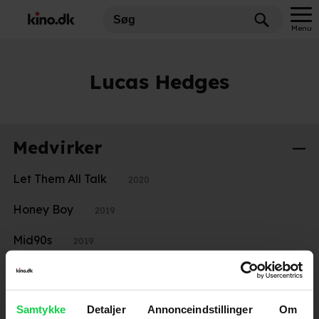
Menu
Lucas Hedges
Medvirker
Let Them All Talk
2020
Honey Boy
2019
Mid90s
2019
Ben is Back
2019
Lady Bird
2018
Samtykke
Detaljer
Annonceindstillinger
Om