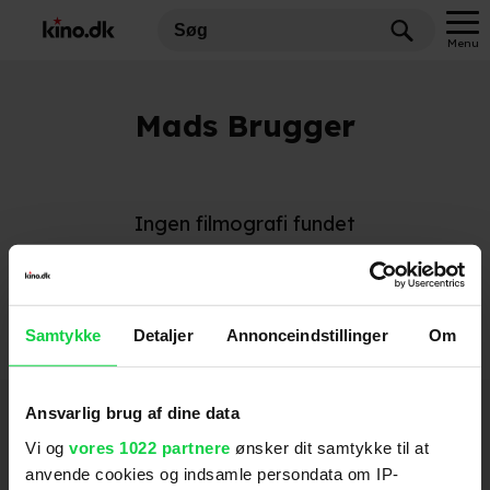
Menu
Mads Brugger
Ingen filmografi fundet
Samtykke
Detaljer
Annonceindstillinger
Om
Hold dig opdateret
Ansvarlig brug af dine data
Vi og
vores 1022 partnere
ønsker dit samtykke til at
anvende cookies og indsamle persondata om IP-
Send